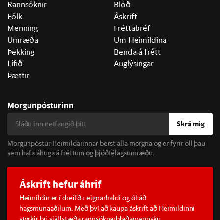
Rannsóknir
Blöð
Fólk
Áskrift
Menning
Fréttabréf
Umræða
Um Heimildina
Þekking
Benda á frétt
Lífið
Auglýsingar
Þættir
Morgunpósturinn
Skrá mig
Morgunpóstur Heimildarinnar berst alla morgna og er fyrir öll þau
sem hafa áhuga á fréttum og þjóðfélagsumræðu.
Áskrift hefur áhrif
Heimildin er í dreifðu eignarhaldi og óháð
hagsmunaaðilum. Með því að kaupa áskrift að Heimildinni
styrkir þú sjálfstæða rannsóknarblaðamennsku.