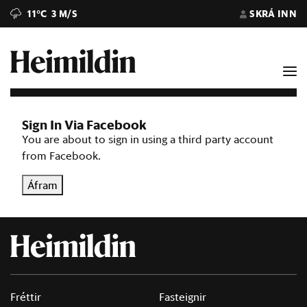
11°C
3 M/S
SKRÁ INN
Sign In Via Facebook
You are about to sign in using a third party account
from Facebook.
Áfram
Fréttir
Fasteignir