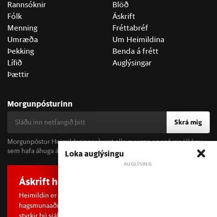
Rannsóknir
Blöð
Fólk
Áskrift
Menning
Fréttabréf
Umræða
Um Heimildina
Þekking
Benda á frétt
Lífið
Auglýsingar
Þættir
Morgunpósturinn
Skrá mig
Morgunpóstur Heimildarinnar berst alla morgna og er fyrir öll þau
sem hafa áhuga á fréttum og þjóðfélagsumræðu.
Loka auglýsingu
Áskrift hefur áhrif
Heimildin er í dreifðu eignarhaldi og óháð
hagsmunaaðilum. Með því að kaupa áskrift að Heimildinni
styrkir þú sjálfstæða rannsóknarblaðamennsku.