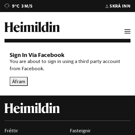
9°C
3 M/S
SKRÁ INN
Sign In Via Facebook
You are about to sign in using a third party account
from Facebook.
Áfram
Fréttir
Fasteignir