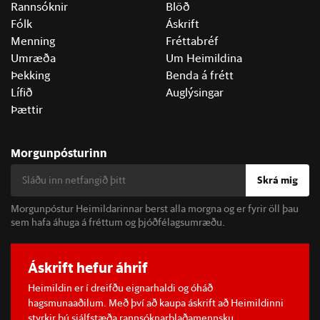
Rannsóknir
Blöð
Fólk
Áskrift
Menning
Fréttabréf
Umræða
Um Heimildina
Þekking
Benda á frétt
Lífið
Auglýsingar
Þættir
Morgunpósturinn
Skrá mig
Morgunpóstur Heimildarinnar berst alla morgna og er fyrir öll þau
sem hafa áhuga á fréttum og þjóðfélagsumræðu.
Áskrift hefur áhrif
Heimildin er í dreifðu eignarhaldi og óháð
hagsmunaaðilum. Með því að kaupa áskrift að Heimildinni
styrkir þú sjálfstæða rannsóknarblaðamennsku.