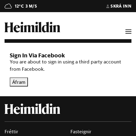
12°C
3 M/S
SKRÁ INN
Sign In Via Facebook
You are about to sign in using a third party account
from Facebook.
Áfram
Fréttir
Fasteignir