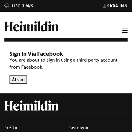
11°C
3 M/S
SKRÁ INN
Sign In Via Facebook
You are about to sign in using a third party account
from Facebook.
Áfram
Fréttir
Fasteignir