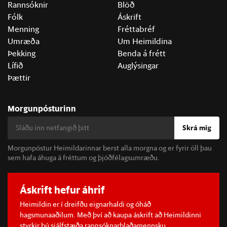
Rannsóknir
Blöð
Fólk
Áskrift
Menning
Fréttabréf
Umræða
Um Heimildina
Þekking
Benda á frétt
Lífið
Auglýsingar
Þættir
Morgunpósturinn
Skrá mig
Morgunpóstur Heimildarinnar berst alla morgna og er fyrir öll þau
sem hafa áhuga á fréttum og þjóðfélagsumræðu.
Áskrift hefur áhrif
Heimildin er í dreifðu eignarhaldi og óháð
hagsmunaaðilum. Með því að kaupa áskrift að Heimildinni
styrkir þú sjálfstæða rannsóknarblaðamennsku.