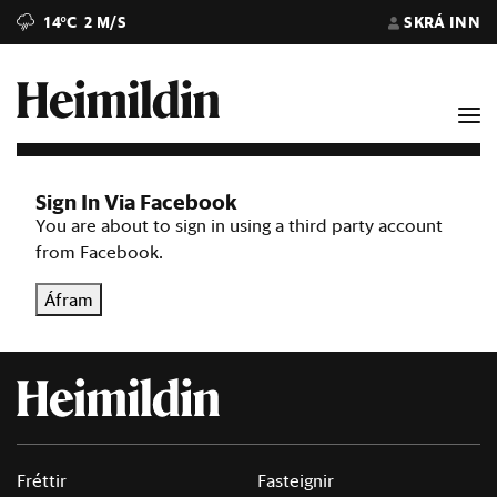
14°C
2 M/S
SKRÁ INN
Sign In Via Facebook
You are about to sign in using a third party account
from Facebook.
Áfram
Fréttir
Fasteignir