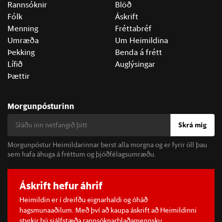
Rannsóknir
Blöð
Fólk
Áskrift
Menning
Fréttabréf
Umræða
Um Heimildina
Þekking
Benda á frétt
Lífið
Auglýsingar
Þættir
Morgunpósturinn
Skrá mig
Morgunpóstur Heimildarinnar berst alla morgna og er fyrir öll þau
sem hafa áhuga á fréttum og þjóðfélagsumræðu.
Áskrift hefur áhrif
Heimildin er í dreifðu eignarhaldi og óháð
hagsmunaaðilum. Með því að kaupa áskrift að Heimildinni
styrkir þú sjálfstæða rannsóknarblaðamennsku.