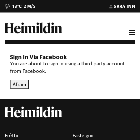
13°C
2 M/S
SKRÁ INN
Sign In Via Facebook
You are about to sign in using a third party account
from Facebook.
Áfram
Fréttir
Fasteignir