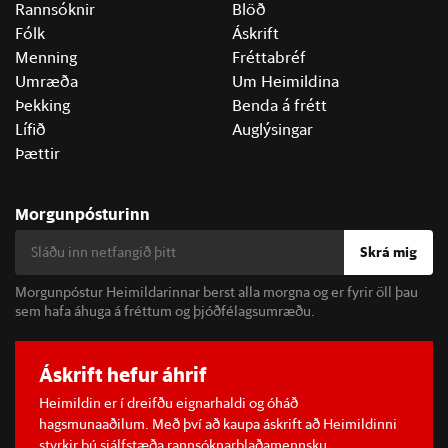
Rannsóknir
Blöð
Fólk
Áskrift
Menning
Fréttabréf
Umræða
Um Heimildina
Þekking
Benda á frétt
Lífið
Auglýsingar
Þættir
Morgunpósturinn
Skrá mig
Morgunpóstur Heimildarinnar berst alla morgna og er fyrir öll þau
sem hafa áhuga á fréttum og þjóðfélagsumræðu.
Áskrift hefur áhrif
Heimildin er í dreifðu eignarhaldi og óháð
hagsmunaaðilum. Með því að kaupa áskrift að Heimildinni
styrkir þú sjálfstæða rannsóknarblaðamennsku.