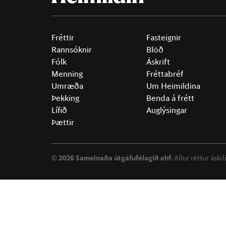
Fréttir
Fasteignir
Rannsóknir
Blöð
Fólk
Áskrift
Menning
Fréttabréf
Umræða
Um Heimildina
Þekking
Benda á frétt
Lífið
Auglýsingar
Þættir
©
2026 Sameinaða útgáfufélagið ehf.
Allur réttur áski