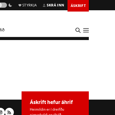
STYRKJA
SKRÁ INN
ÁSKRIFT
fið
Áskrift hefur áhrif
Heimildin er í dreifðu
eignarhaldi og óháð