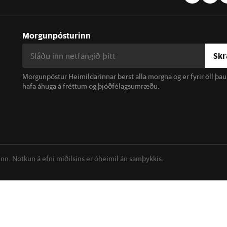
Morgunpósturinn
Skr
Morgunpóstur Heimildarinnar berst alla morgna og er fyrir öll þa
hafa áhuga á fréttum og þjóðfélagsumræðu.
linn. Notkun á efni miðilsins er óheimil án samþykkis.