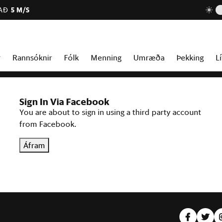
AÐ
5 M/S
r
Rannsóknir
Fólk
Menning
Umræða
Þekking
Lí
Sign In Via Facebook
You are about to sign in using a third party account
from Facebook.
Áfram