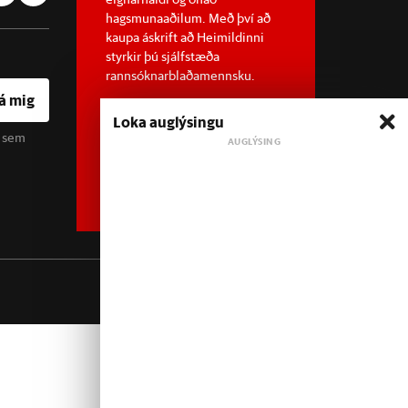
hagsmunaaðilum. Með því að
kaupa áskrift að Heimildinni
styrkir þú sjálfstæða
rannsóknarblaðamennsku.
á mig
Loka auglýsingu
u sem
Sjá meira