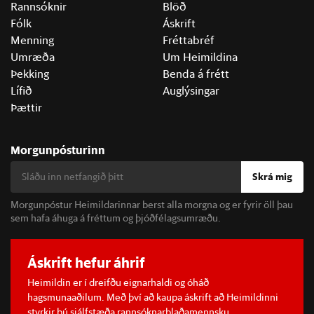
Rannsóknir
Blöð
Fólk
Áskrift
Menning
Fréttabréf
Umræða
Um Heimildina
Þekking
Benda á frétt
Lífið
Auglýsingar
Þættir
Morgunpósturinn
Skrá mig
Morgunpóstur Heimildarinnar berst alla morgna og er fyrir öll þau
sem hafa áhuga á fréttum og þjóðfélagsumræðu.
Áskrift hefur áhrif
Heimildin er í dreifðu eignarhaldi og óháð
hagsmunaaðilum. Með því að kaupa áskrift að Heimildinni
styrkir þú sjálfstæða rannsóknarblaðamennsku.