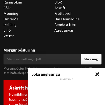
Rannsóknir
Blöð
Fólk
Áskrift
Menning
Fréttabréf
Umræða
Um Heimildina
Þekking
Benda á frétt
Lífið
Auglýsingar
Þættir
Morgunpósturinn
Skrá mig
Morgunpóstur Heimildarinnar berst alla morgna og er fyrir öll þau
sem hafa áhuga á fréttum og þjóðfélagsumræðu.
Loka auglýsingu
Áskrift hefur áhrif
Heimildin er í dreifðu eignarhaldi og óháð
hagsmunaaðilum. Með því að kaupa áskrift að Heimildinni
styrkir þú sjálfstæða rannsóknarblaðamennsku.