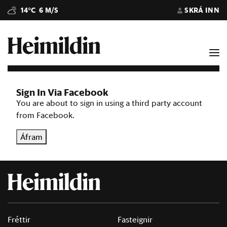
14°C
6 M/S
SKRÁ INN
Sign In Via Facebook
You are about to sign in using a third party account
from Facebook.
Áfram
Fréttir
Fasteignir