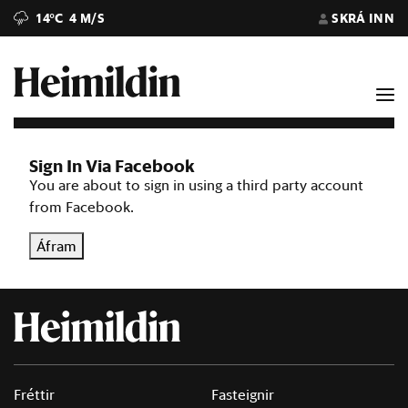
14°C
4 M/S
SKRÁ INN
Sign In Via Facebook
You are about to sign in using a third party account
from Facebook.
Áfram
Fréttir
Fasteignir