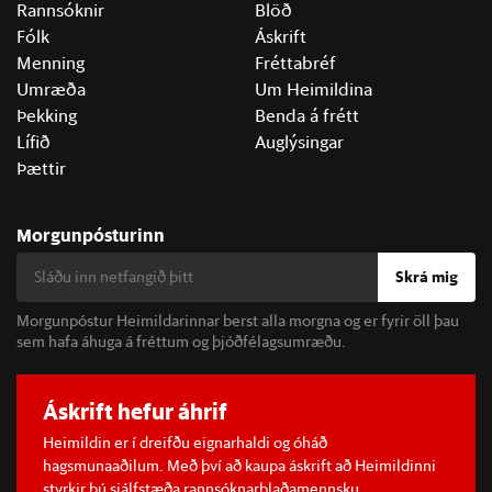
Rannsóknir
Blöð
Fólk
Áskrift
Menning
Fréttabréf
Umræða
Um Heimildina
Þekking
Benda á frétt
Lífið
Auglýsingar
Þættir
Morgunpósturinn
Skrá mig
Morgunpóstur Heimildarinnar berst alla morgna og er fyrir öll þau
sem hafa áhuga á fréttum og þjóðfélagsumræðu.
Áskrift hefur áhrif
Heimildin er í dreifðu eignarhaldi og óháð
hagsmunaaðilum. Með því að kaupa áskrift að Heimildinni
styrkir þú sjálfstæða rannsóknarblaðamennsku.