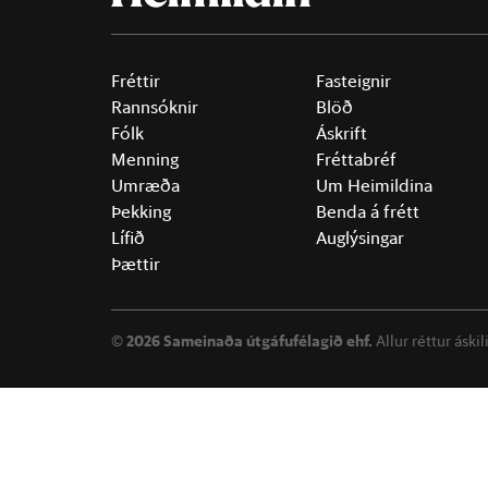
Fréttir
Fasteignir
Rannsóknir
Blöð
Fólk
Áskrift
Menning
Fréttabréf
Umræða
Um Heimildina
Þekking
Benda á frétt
Lífið
Auglýsingar
Þættir
©
2026 Sameinaða útgáfufélagið ehf.
Allur réttur áski