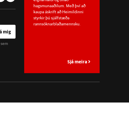
hagsmunaaðilum. Með því að
kaupa áskrift að Heimildinni
styrkir þú sjálfstæða
rannsóknarblaðamennsku.
á mig
u sem
Sjá meira