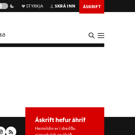
STYRKJA
SKRÁ INN
ÁSKRIFT
fið
Áskrift hefur áhrif
Heimildin er í dreifðu
eignarhaldi og óháð