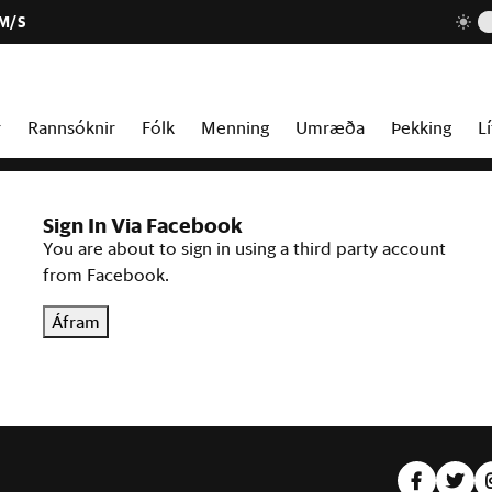
 M/S
r
Rannsóknir
Fólk
Menning
Umræða
Þekking
Lí
Sign In Via Facebook
You are about to sign in using a third party account
from Facebook.
Áfram