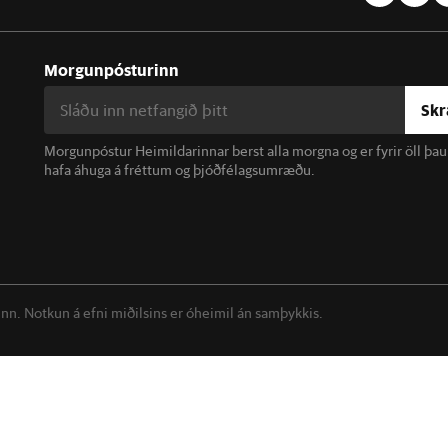
Morgunpósturinn
Skr
Morgunpóstur Heimildarinnar berst alla morgna og er fyrir öll þa
hafa áhuga á fréttum og þjóðfélagsumræðu.
linn. Notkun á efni miðilsins er óheimil án samþykkis.