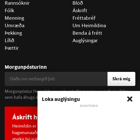
Rannsóknir
Blöð
Fólk
Áskrift
Menning
Fréttabréf
Umræða
Um Heimildina
Þekking
Benda á frétt
Lífið
Auglýsingar
Þættir
Morgunpósturinn
Skrá mig
Morgunpóstur Heimildarinnar berst alla morgna og er fyrir öll þau
sem hafa áhuga á fréttum og þjóðfélagsumræðu.
Loka auglýsingu
Áskrift hefur áhrif
Heimildin er í dreifðu eignarhaldi og óháð
hagsmunaaðilum. Með því að kaupa áskrift að Heimildinni
styrkir þú sjálfstæða rannsóknarblaðamennsku.