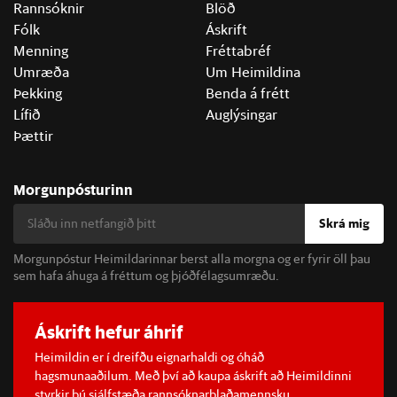
Rannsóknir
Blöð
Fólk
Áskrift
Menning
Fréttabréf
Umræða
Um Heimildina
Þekking
Benda á frétt
Lífið
Auglýsingar
Þættir
Morgunpósturinn
Skrá mig
Morgunpóstur Heimildarinnar berst alla morgna og er fyrir öll þau
sem hafa áhuga á fréttum og þjóðfélagsumræðu.
Áskrift hefur áhrif
Heimildin er í dreifðu eignarhaldi og óháð
hagsmunaaðilum. Með því að kaupa áskrift að Heimildinni
styrkir þú sjálfstæða rannsóknarblaðamennsku.