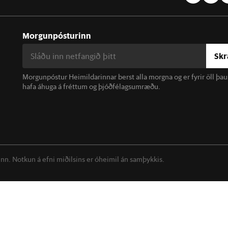
Morgunpósturinn
Skr
Morgunpóstur Heimildarinnar berst alla morgna og er fyrir öll þa
hafa áhuga á fréttum og þjóðfélagsumræðu.
linn. Notkun á efni miðilsins er óheimil án samþykkis.