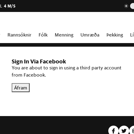
L
4 M/S
r
Rannsóknir
Fólk
Menning
Umræða
Þekking
Lí
Sign In Via Facebook
You are about to sign in using a third party account
from Facebook.
Áfram