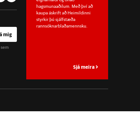
hagsmunaaðilum. Með því að
kaupa áskrift að Heimildinni
styrkir þú sjálfstæða
rannsóknarblaðamennsku.
á mig
u sem
Sjá meira