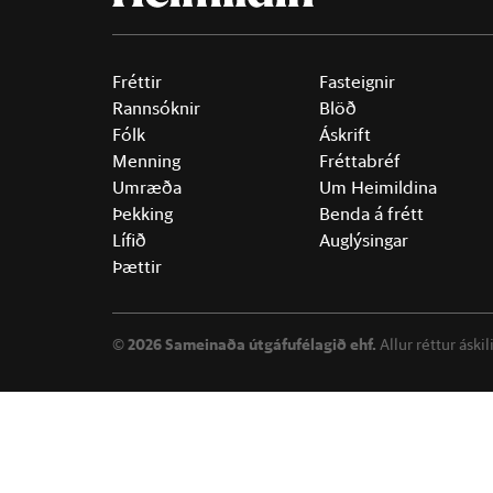
Fréttir
Fasteignir
Rannsóknir
Blöð
Fólk
Áskrift
Menning
Fréttabréf
Umræða
Um Heimildina
Þekking
Benda á frétt
Lífið
Auglýsingar
Þættir
©
2026 Sameinaða útgáfufélagið ehf.
Allur réttur áski