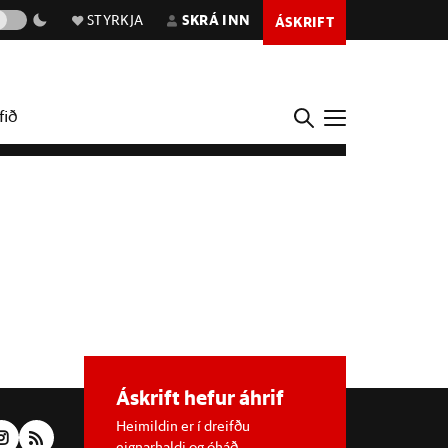
STYRKJA
SKRÁ INN
ÁSKRIFT
fið
Áskrift hefur áhrif
Heimildin er í dreifðu
eignarhaldi og óháð