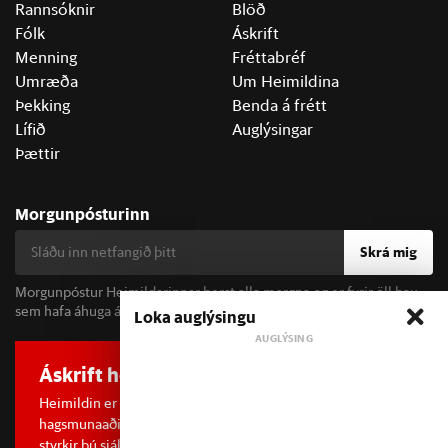
Rannsóknir
Blöð
Fólk
Áskrift
Menning
Fréttabréf
Umræða
Um Heimildina
Þekking
Benda á frétt
Lífið
Auglýsingar
Þættir
Morgunpósturinn
Skrá mig
Morgunpóstur Heimildarinnar berst alla morgna og er fyrir öll þau
sem hafa áhuga á fréttum og þjóðfélagsumræðu.
Loka auglýsingu
Áskrift hefur áhrif
Heimildin er í dreifðu eignarhaldi og óháð
hagsmunaaðilum. Með því að kaupa áskrift að Heimildinni
styrkir þú sjálfstæða rannsóknarblaðamennsku.