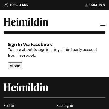
10°C
3 M/S
SKRÁ INN
Sign In Via Facebook
You are about to sign in using a third party account
from Facebook.
Áfram
Fréttir
Fasteignir