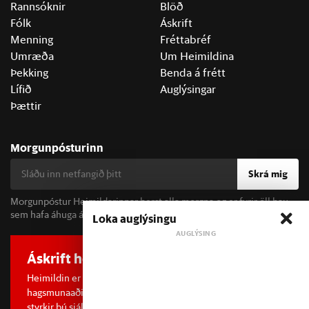
Rannsóknir
Blöð
Fólk
Áskrift
Menning
Fréttabréf
Umræða
Um Heimildina
Þekking
Benda á frétt
Lífið
Auglýsingar
Þættir
Morgunpósturinn
Skrá mig
Morgunpóstur Heimildarinnar berst alla morgna og er fyrir öll þau
sem hafa áhuga á fréttum og þjóðfélagsumræðu.
Loka auglýsingu
Áskrift hefur áhrif
Heimildin er í dreifðu eignarhaldi og óháð
hagsmunaaðilum. Með því að kaupa áskrift að Heimildinni
styrkir þú sjálfstæða rannsóknarblaðamennsku.