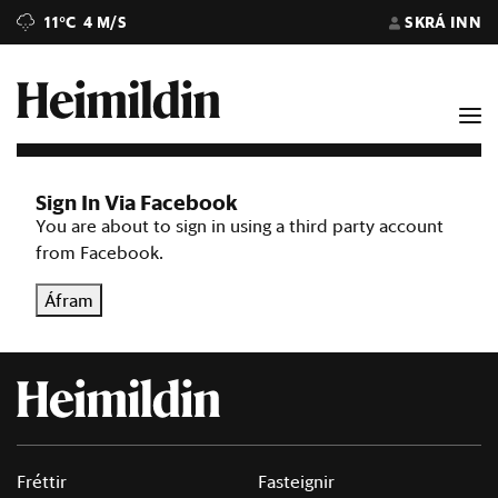
11°C
4 M/S
SKRÁ INN
Sign In Via Facebook
You are about to sign in using a third party account
from Facebook.
Áfram
Fréttir
Fasteignir