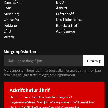
Rannsóknir
Blöð
Fólk
Áskrift
Menning
Fréttabréf
Umræða
Um Heimildina
Þekking
Benda á frétt
Lífið
Auglýsingar
Þættir
Morgunpósturinn
Skrá mig
Morgunpóstur Heimildarinnar berst alla morgna og er fyrir öll þau
sem hafa áhuga á fréttum og þjóðfélagsumræðu.
Áskrift hefur áhrif
Heimildin er í dreifðu eignarhaldi og óháð
hagsmunaaðilum. Með því að kaupa áskrift að Heimildinni
styrkir þú sjálfstæða rannsóknarblaðamennsku.