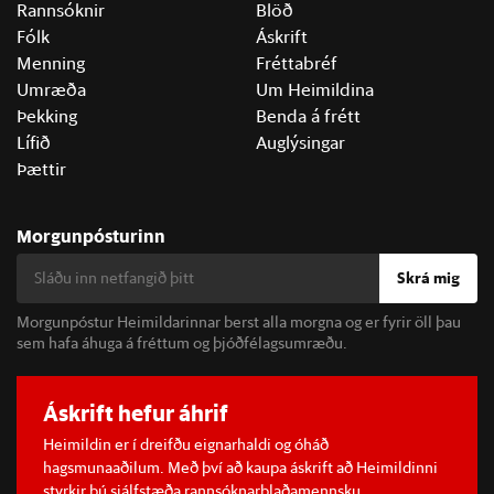
Rannsóknir
Blöð
Fólk
Áskrift
Menning
Fréttabréf
Umræða
Um Heimildina
Þekking
Benda á frétt
Lífið
Auglýsingar
Þættir
Morgunpósturinn
Skrá mig
Morgunpóstur Heimildarinnar berst alla morgna og er fyrir öll þau
sem hafa áhuga á fréttum og þjóðfélagsumræðu.
Áskrift hefur áhrif
Heimildin er í dreifðu eignarhaldi og óháð
hagsmunaaðilum. Með því að kaupa áskrift að Heimildinni
styrkir þú sjálfstæða rannsóknarblaðamennsku.