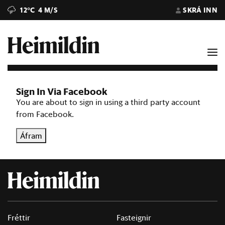
12°C
4 M/S
SKRÁ INN
Sign In Via Facebook
You are about to sign in using a third party account
from Facebook.
Áfram
Fréttir
Fasteignir