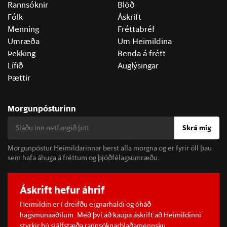
Rannsóknir
Blöð
Fólk
Áskrift
Menning
Fréttabréf
Umræða
Um Heimildina
Þekking
Benda á frétt
Lífið
Auglýsingar
Þættir
Morgunpósturinn
Skrá mig
Morgunpóstur Heimildarinnar berst alla morgna og er fyrir öll þau
sem hafa áhuga á fréttum og þjóðfélagsumræðu.
Áskrift hefur áhrif
Heimildin er í dreifðu eignarhaldi og óháð
hagsmunaaðilum. Með því að kaupa áskrift að Heimildinni
styrkir þú sjálfstæða rannsóknarblaðamennsku.