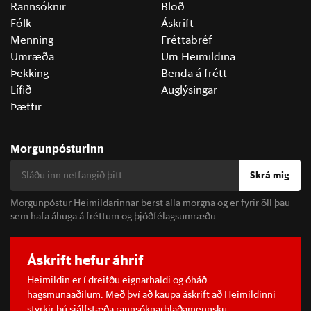
Rannsóknir
Blöð
Fólk
Áskrift
Menning
Fréttabréf
Umræða
Um Heimildina
Þekking
Benda á frétt
Lífið
Auglýsingar
Þættir
Morgunpósturinn
Skrá mig
Morgunpóstur Heimildarinnar berst alla morgna og er fyrir öll þau
sem hafa áhuga á fréttum og þjóðfélagsumræðu.
Áskrift hefur áhrif
Heimildin er í dreifðu eignarhaldi og óháð
hagsmunaaðilum. Með því að kaupa áskrift að Heimildinni
styrkir þú sjálfstæða rannsóknarblaðamennsku.