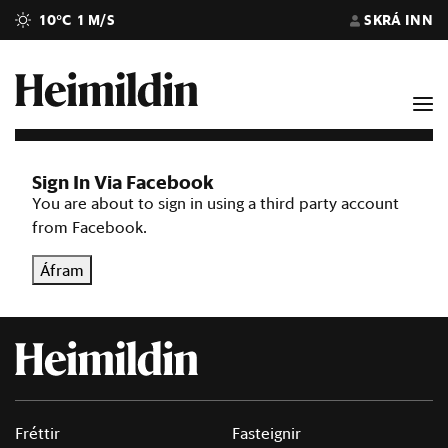
10°C
1 M/S
SKRÁ INN
Sign In Via Facebook
You are about to sign in using a third party account
from Facebook.
Áfram
Fréttir
Fasteignir