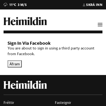
11°C
3 M/S
SKRÁ INN
Sign In Via Facebook
You are about to sign in using a third party account
from Facebook.
Áfram
Fréttir
Fasteignir