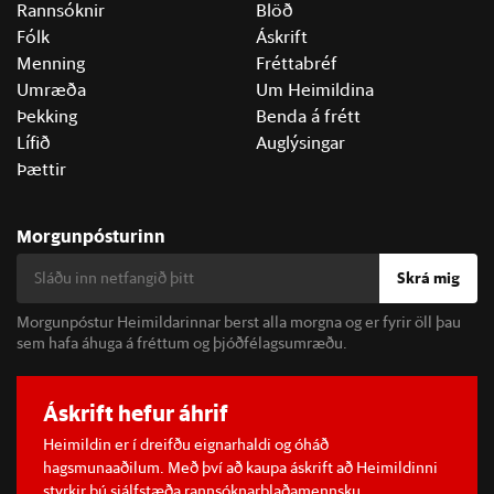
Rannsóknir
Blöð
Fólk
Áskrift
Menning
Fréttabréf
Umræða
Um Heimildina
Þekking
Benda á frétt
Lífið
Auglýsingar
Þættir
Morgunpósturinn
Skrá mig
Morgunpóstur Heimildarinnar berst alla morgna og er fyrir öll þau
sem hafa áhuga á fréttum og þjóðfélagsumræðu.
Áskrift hefur áhrif
Heimildin er í dreifðu eignarhaldi og óháð
hagsmunaaðilum. Með því að kaupa áskrift að Heimildinni
styrkir þú sjálfstæða rannsóknarblaðamennsku.