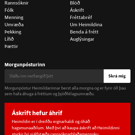
Rannsóknir
Blöð
Fólk
Áskrift
Menning
Fréttabréf
Umræða
Um Heimildina
Þekking
Benda á frétt
Lífið
Auglýsingar
Þættir
Morgunpósturinn
Skrá mig
Morgunpóstur Heimildarinnar berst alla morgna og er fyrir öll þau
sem hafa áhuga á fréttum og þjóðfélagsumræðu.
Áskrift hefur áhrif
Heimildin er í dreifðu eignarhaldi og óháð
hagsmunaaðilum. Með því að kaupa áskrift að Heimildinni
styrkir þú sjálfstæða rannsóknarblaðamennsku.