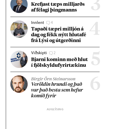
3
Krefjast tæps millj­arðs
af fé­lagi þing­manns
Innlent
4
4
Tap­aði tæpri millj­ón á
dag og fékk nýtt hluta­fé
frá Lýsi og út­gerð­inni
Viðskipti
2
5
Bjarni kom­inn með hlut
í fjöl­skyldu­fyr­ir­tæk­inu
6
Birgir Örn Steinarsson
Ver­öld­in hrundi og það
var það besta sem hef­ur
kom­ið fyr­ir