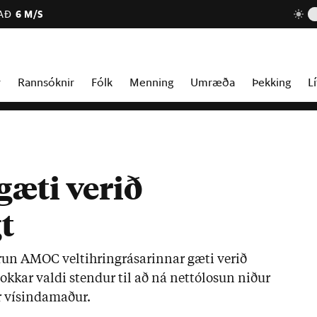
AÐ
6 M/S
r
Rannsóknir
Fólk
Menning
Umræða
Þekking
Lí
æti verið
t
run AMOC velti­hringrás­ar­inn­ar gæti ver­ið
okk­ar valdi stend­ur til að ná nettó­los­un nið­ur
ir vís­inda­mað­ur.