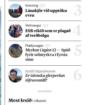
Greining
2
3
Lána­kjör við upp­töku
evru
Vettvangur
2
4
ESB-rík­ið sem er plag­að
af verð­bólgu
Flækjusagan
1
5
Myrk­ur í ág­úst 12 — Spáð
fyr­ir sól­myrkva í fyrsta
sinn
6
Ketill Sigurjónsson
Er ís­lenska glerperl­an
töfra­ventill?
Mest lesið
í vikunni