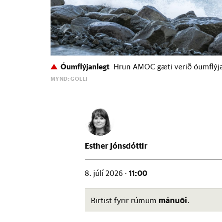
Óumflýjanlegt
Hrun AMOC gæti verið óumflýja
MYND: GOLLI
Esther Jónsdóttir
11:00
8. júlí 2026 ·
mánuði
Birtist fyrir rúmum
.