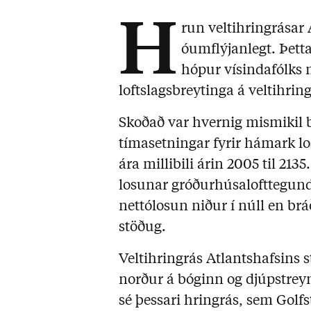
H
run veltihringrásar
óumflýjanlegt. Þett
hópur vísindafólks
loftslagsbreytinga á veltihrin
Skoðað var hvernig mismikil 
tímasetningar fyrir hámark 
ára millibili árin 2005 til 213
losunar gróðurhúsalofttegund
nettólosun niður í núll en b
stöðug.
Veltihringrás Atlantshafsins s
norður á bóginn og djúpstreymi
sé þessari hringrás, sem Golfs