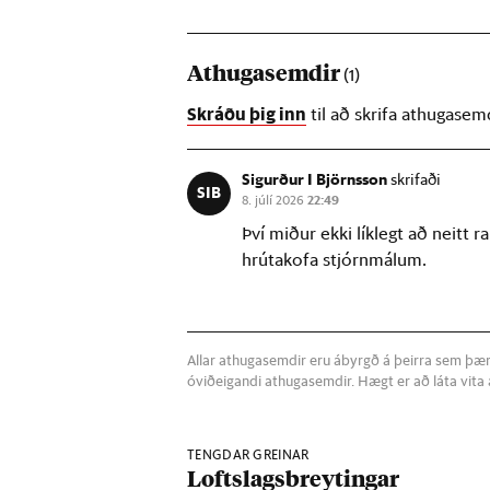
Athugasemdir
(1)
Skráðu þig inn
til að skrifa athugasem
Sigurður I Björnsson
skrifaði
SIB
8. júlí 2026
22:49
Því miður ekki líklegt að neitt 
hrútakofa stjórnmálum.
Allar athugasemdir eru ábyrgð á þeirra sem þær s
óviðeigandi athugasemdir. Hægt er að láta vit
TENGDAR GREINAR
Loftslagsbreytingar