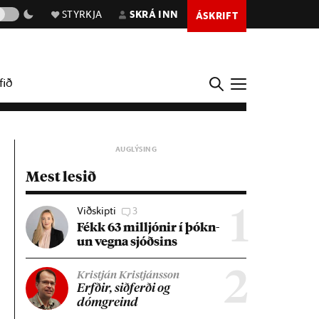
STYRKJA
SKRÁ INN
ÁSKRIFT
fið
Mest lesið
Viðskipti
3
1
Fékk 63 millj­ón­ir í þókn­
un vegna sjóðs­ins
2
Kristján Kristjánsson
Erfð­ir, sið­ferði og
dómgreind