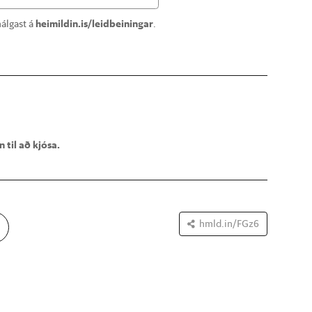
álgast á
heimildin.is/leidbeiningar
.
 til að kjósa.
hmld.in/FGz6