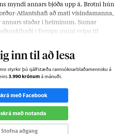
sins myndi annars bjóða upp á. Brotni hún
orður-Atlantshafi að mati vísindamanna,
ur annars staðar í heiminum. Sumar
eðurskilyrði í Evrópu muni svipa til
kautasvæðinu. …
g inn til að lesa
inni styrkir þú sjálfstæða rannsóknarblaðamennsku á
3.990 krónum
ðeins
á mánuði.
skrá með Facebook
skrá með notanda
Stofna aðgang