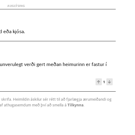
d eða kjósa.
raunverulegt verði gert meðan heimurinn er fastur í
1
krifa. Heimildin áskilur sér rétt til að fjarlægja ærumeiðandi og
a af athugasemdum með því að smella á
Tilkynna
.