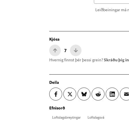
Leiðbeiningar má n
Kjósa
7
Hvernig finnst þér þessi grein?
Skráðu þig inn
Deila
Efnisorð
Lofts­lags­breyt­ing­ar
Lofts­lags­vá