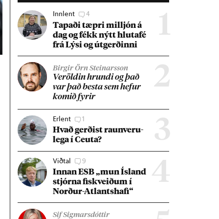
Innlent
4
1
Tap­aði tæpri millj­ón á
dag og fékk nýtt hluta­fé
frá Lýsi og út­gerð­inni
2
Birgir Örn Steinarsson
Ver­öld­in hrundi og það
var það besta sem hef­ur
kom­ið fyr­ir
Erlent
1
3
Hvað gerð­ist raun­veru­
lega í Ceuta?
Viðtal
9
4
Inn­an ESB „mun Ís­land
stjórna fisk­veið­um í
Norð­ur-Atlants­hafi“
Sif Sigmarsdóttir