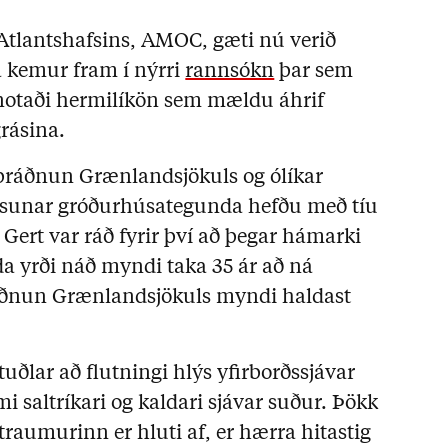
 Atlantshafsins, AMOC, gæti nú verið
a kemur fram í nýrri
rannsókn
þar sem
 notaði hermilíkön sem mældu áhrif
grásina.
bráðnun Grænlandsjökuls og ólíkar
losunar gróðurhúsategunda hefðu með tíu
5. Gert var ráð fyrir því að þegar hámarki
a yrði náð myndi taka 35 ár að ná
ráðnun Grænlandsjökuls myndi haldast
tuðlar að flutningi hlýs yfirborðssjávar
 saltríkari og kaldari sjávar suður. Þökk
traumurinn er hluti af, er hærra hitastig