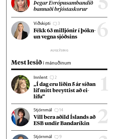
5
Þeg­ar Evr­ópu­sam­band­ið
bann­aði brjósta­skor­ur
Viðskipti
3
6
Fékk 63 millj­ón­ir í þókn­
un vegna sjóðs­ins
Mest lesið
í mánuðinum
Innlent
2
1
„Í dag eru lið­in 5 ár síð­an
líf mitt breytt­ist að ei­
lífu“
Stjórnmál
14
2
Vill bera að­ild Ís­lands að
ESB und­ir Banda­rík­in
Stjórnmál
9