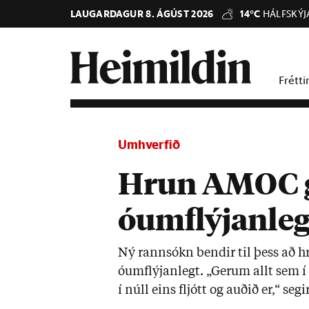
LAUGARDAGUR 8. ÁGÚST 2026
14°C
HÁLFSKÝJ
Frétti
Umhverfið
Hrun AMOC g
óumflýjanleg
Ný rann­sókn bend­ir til þess að h
óumflýj­an­legt. „Ger­um allt sem í 
í núll eins fljótt og auð­ið er,“ seg­