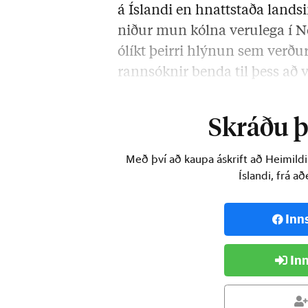
á Íslandi en hnattstaða land
niður mun kólna verulega í N
ólíkt þeirri hlýnun sem verð
rannsóknir benda til þess að v
veðurskilyrði á norðurheims
Skráðu þi
Með því að kaupa áskrift að Heimild
Íslandi, frá a
Inn
Inn