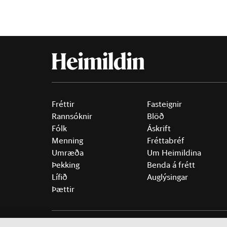
Fréttir
Fasteignir
Rannsóknir
Blöð
Fólk
Áskrift
Menning
Fréttabréf
Umræða
Um Heimildina
Þekking
Benda á frétt
Lífið
Auglýsingar
Þættir
©
2026 Sameinaða útgáfufélagið ehf.
Allur réttur áski