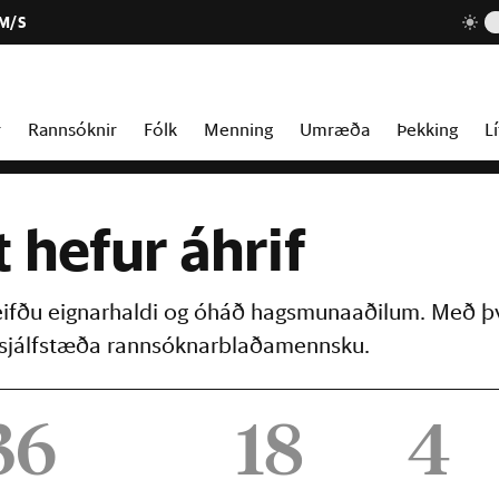
 M/S
r
Rannsóknir
Fólk
Menning
Umræða
Þekking
Lí
t hefur áhrif
reifðu eignarhaldi og óháð hagsmunaaðilum. Með þ
þú sjálfstæða rannsóknarblaðamennsku.
36
18
4