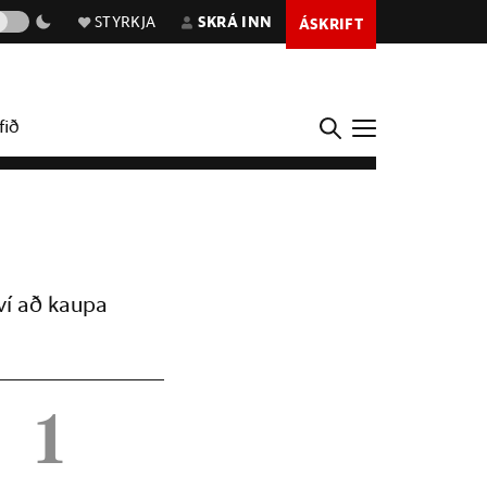
STYRKJA
SKRÁ INN
ÁSKRIFT
fið
ví að kaupa
1