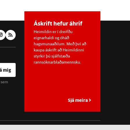
Áskrift hefur áhrif
Heimildin er í dreifðu
eignarhaldi og óháð
hagsmunaaðilum. Með því að
kaupa áskrift að Heimildinni
styrkir þú sjálfstæða
rannsóknarblaðamennsku.
á mig
u sem
Sjá meira