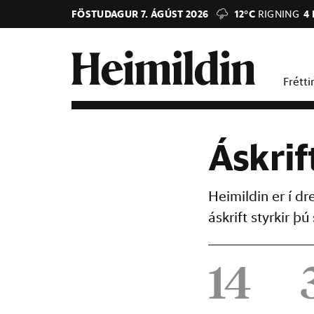
FÖSTUDAGUR 7. ÁGÚST 2026
12°C
RIGNING
4
Frétti
Áskrif
Heimildin er í d
áskrift styrkir 
14