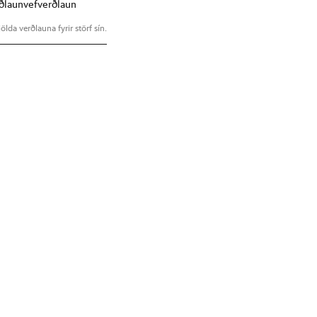
ðlaun
vefverðlaun
ölda verðlauna fyrir störf sín.