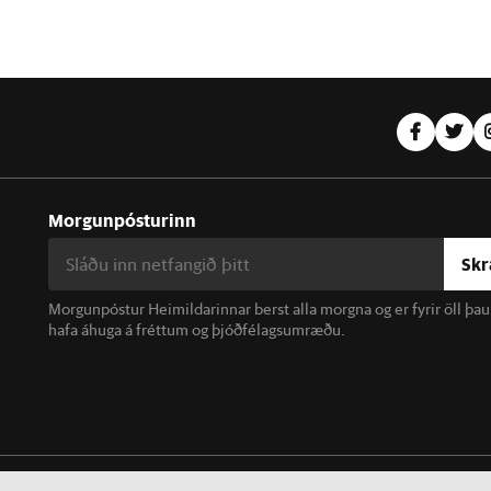
Morgunpósturinn
Skr
Morgunpóstur Heimildarinnar berst alla morgna og er fyrir öll þa
hafa áhuga á fréttum og þjóðfélagsumræðu.
linn. Notkun á efni miðilsins er óheimil án samþykkis.