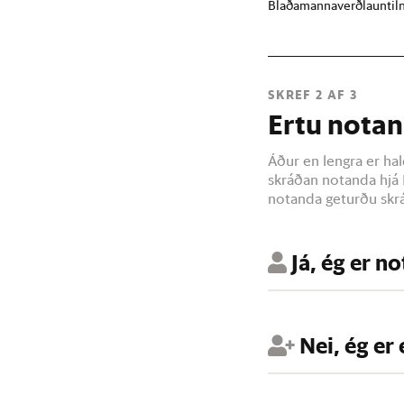
Blaðamannaverðlaun
ti
SKREF 2 AF 3
Ertu notan
Áður en lengra er hal
skráðan notanda hjá 
notanda geturðu skrá
Já, ég er n
Nei, ég er