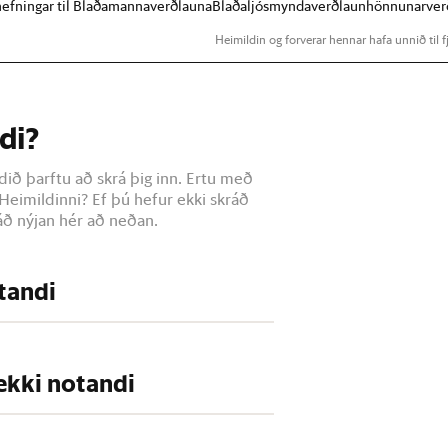
lnefningar til Blaðamannaverðlauna
Blaðaljósmyndaverðlaun
hönnunarver
Heimildin og forverar hennar hafa unnið til fj
di?
dið þarftu að skrá þig inn. Ertu með
Heimildinni? Ef þú hefur ekki skráð
ð nýjan hér að neðan.
otandi
 ekki notandi