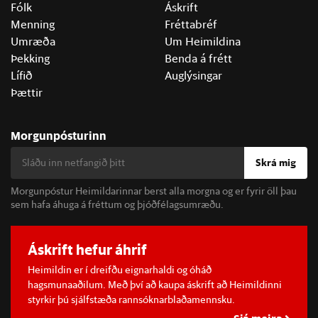
Fólk
Áskrift
Menning
Fréttabréf
Umræða
Um Heimildina
Þekking
Benda á frétt
Lífið
Auglýsingar
Þættir
Morgunpósturinn
Skrá mig
Morgunpóstur Heimildarinnar berst alla morgna og er fyrir öll þau
sem hafa áhuga á fréttum og þjóðfélagsumræðu.
Áskrift hefur áhrif
Heimildin er í dreifðu eignarhaldi og óháð
hagsmunaaðilum. Með því að kaupa áskrift að Heimildinni
styrkir þú sjálfstæða rannsóknarblaðamennsku.