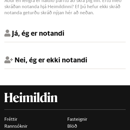
Áður en lengra er haldið þarftu að skrá þig inn. Ertu með
skráðan notanda hjá Heimildinni? Ef þú hefur ekki skráð
notanda geturðu skráð nýjan hér að neðan.
Já, ég er notandi
Nei, ég er ekki notandi
Fréttir
Fasteignir
Rannsóknir
Blöð