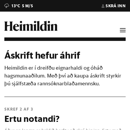
13°C
5 M/S
SKRÁ INN
Áskrift hefur áhrif
Heimildin er í dreifðu eignarhaldi og óháð
hagsmunaaðilum. Með því að kaupa áskrift styrkir
þú sjálfstæða rannsóknarblaðamennsku.
SKREF 2 AF 3
Ertu notandi?