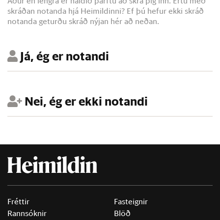
Áður en lengra er haldið þarftu að skrá þig inn. Ertu með
skráðan notanda hjá Heimildinni? Ef þú hefur ekki skráð
notanda geturðu skráð nýjan hér að neðan.
Já, ég er notandi
Nei, ég er ekki notandi
Fréttir
Fasteignir
Rannsóknir
Blöð