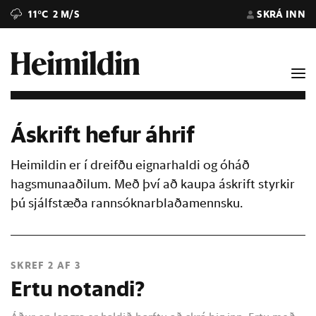
11°C
2 M/S
SKRÁ INN
Áskrift hefur áhrif
Heimildin er í dreifðu eignarhaldi og óháð
hagsmunaaðilum. Með því að kaupa áskrift styrkir
þú sjálfstæða rannsóknarblaðamennsku.
SKREF 2 AF 3
Ertu notandi?