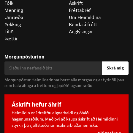
Fólk
Áskrift
Menning
Fréttabréf
Umræða
Um Heimildina
Þekking
Benda á frétt
Lífið
Auglýsingar
Þættir
Morgunpósturinn
Skrá mig
Morgunpóstur Heimildarinnar berst alla morgna og er fyrir öll þau
sem hafa áhuga á fréttum og þjóðfélagsumræðu.
Áskrift hefur áhrif
Heimildin er í dreifðu eignarhaldi og óháð
hagsmunaaðilum. Með því að kaupa áskrift að Heimildinni
styrkir þú sjálfstæða rannsóknarblaðamennsku.