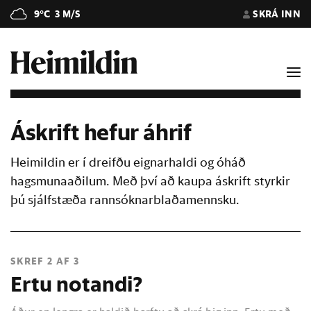
9°C
3 M/S
SKRÁ INN
Áskrift hefur áhrif
Heimildin er í dreifðu eignarhaldi og óháð
hagsmunaaðilum. Með því að kaupa áskrift styrkir
þú sjálfstæða rannsóknarblaðamennsku.
SKREF 2 AF 3
Ertu notandi?