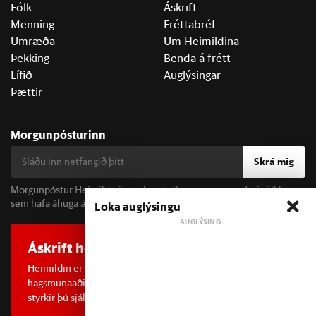
Fólk
Áskrift
Menning
Fréttabréf
Umræða
Um Heimildina
Þekking
Benda á frétt
Lífið
Auglýsingar
Þættir
Morgunpósturinn
Skrá mig
Morgunpóstur Heimildarinnar berst alla morgna og er fyrir öll þau
sem hafa áhuga á fréttum og þjóðfélagsumræðu.
Loka auglýsingu
Áskrift hefur áhrif
Heimildin er í dreifðu eignarhaldi og óháð
hagsmunaaðilum. Með því að kaupa áskrift að Heimildinni
styrkir þú sjálfstæða rannsóknarblaðamennsku.