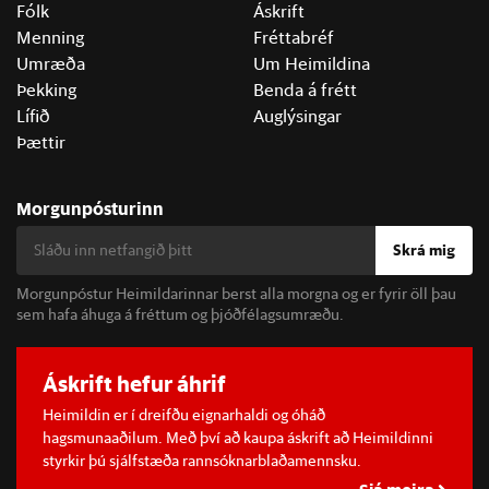
Fólk
Áskrift
Menning
Fréttabréf
Umræða
Um Heimildina
Þekking
Benda á frétt
Lífið
Auglýsingar
Þættir
Morgunpósturinn
Skrá mig
Morgunpóstur Heimildarinnar berst alla morgna og er fyrir öll þau
sem hafa áhuga á fréttum og þjóðfélagsumræðu.
Áskrift hefur áhrif
Heimildin er í dreifðu eignarhaldi og óháð
hagsmunaaðilum. Með því að kaupa áskrift að Heimildinni
styrkir þú sjálfstæða rannsóknarblaðamennsku.