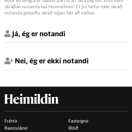
Áður en lengra er haldið þarftu að skrá þig inn. Ertu með
skráðan notanda hjá Heimildinni? Ef þú hefur ekki skráð
notanda geturðu skráð nýjan hér að neðan.
Já, ég er notandi
Nei, ég er ekki notandi
Fréttir
Fasteignir
Rannsóknir
Blöð