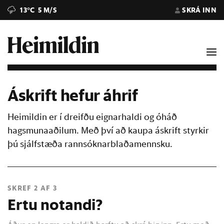
13°C
5 M/S
SKRÁ INN
Áskrift hefur áhrif
Heimildin er í dreifðu eignarhaldi og óháð
hagsmunaaðilum. Með því að kaupa áskrift styrkir
þú sjálfstæða rannsóknarblaðamennsku.
SKREF 2 AF 3
Ertu notandi?