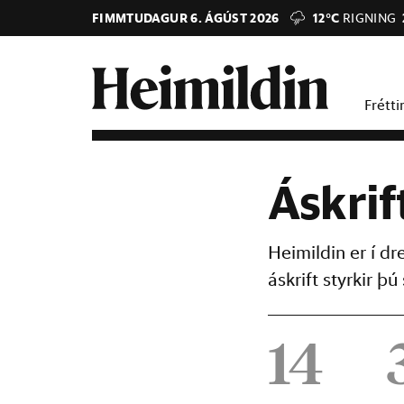
FIMMTUDAGUR 6. ÁGÚST 2026
12°C
RIGNING
Frétti
Áskrif
Heimildin er í d
áskrift styrkir 
14