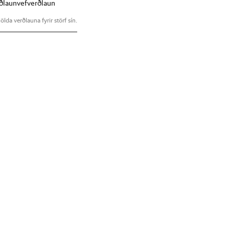
ðlaun
vefverðlaun
ölda verðlauna fyrir störf sín.