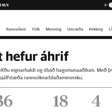
2 M/S
r
Rannsóknir
Fólk
Menning
Umræða
Þekking
Lí
t hefur áhrif
reifðu eignarhaldi og óháð hagsmunaaðilum. Með þ
þú sjálfstæða rannsóknarblaðamennsku.
36
18
4