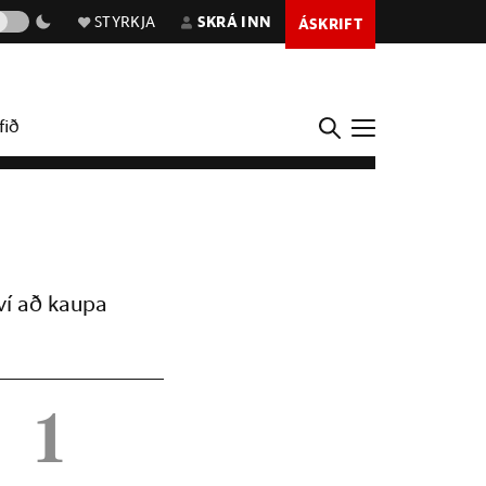
STYRKJA
SKRÁ INN
ÁSKRIFT
fið
ví að kaupa
1