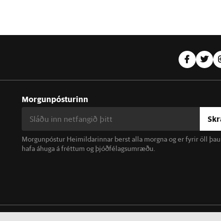
Morgunpósturinn
Skr
Morgunpóstur Heimildarinnar berst alla morgna og er fyrir öll þa
hafa áhuga á fréttum og þjóðfélagsumræðu.
linn. Notkun á efni miðilsins er óheimil án samþykkis.