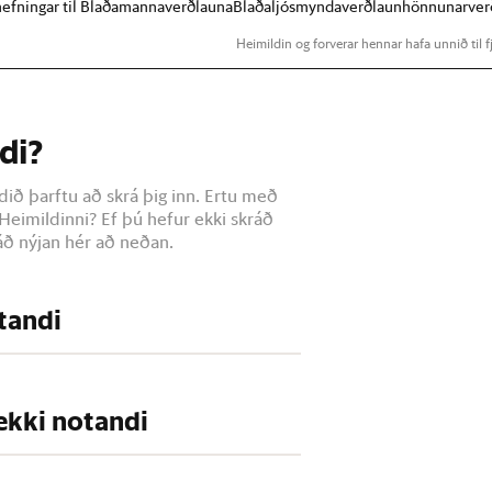
lnefningar til Blaðamannaverðlauna
Blaðaljósmyndaverðlaun
hönnunarver
Heimildin og forverar hennar hafa unnið til fj
di?
dið þarftu að skrá þig inn. Ertu með
Heimildinni? Ef þú hefur ekki skráð
ð nýjan hér að neðan.
otandi
 ekki notandi