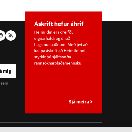
Áskrift hefur áhrif
Heimildin er í dreifðu
eignarhaldi og óháð
hagsmunaaðilum. Með því að
kaupa áskrift að Heimildinni
styrkir þú sjálfstæða
rannsóknarblaðamennsku.
á mig
u sem
Sjá meira