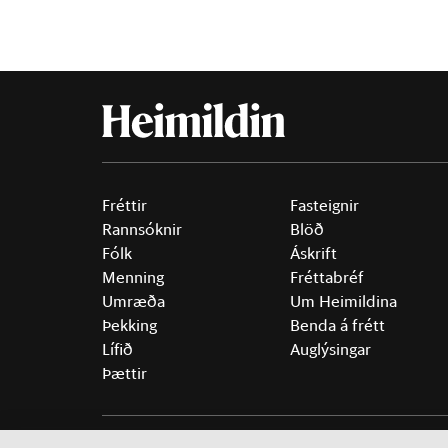
Fréttir
Fasteignir
Rannsóknir
Blöð
Fólk
Áskrift
Menning
Fréttabréf
Umræða
Um Heimildina
Þekking
Benda á frétt
Lífið
Auglýsingar
Þættir
©
2026 Sameinaða útgáfufélagið ehf.
Allur réttur áski