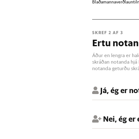
Blaðamannaverðlaun
ti
SKREF 2 AF 3
Ertu notan
Áður en lengra er hal
skráðan notanda hjá 
notanda geturðu skrá
Já, ég er n
Nei, ég er