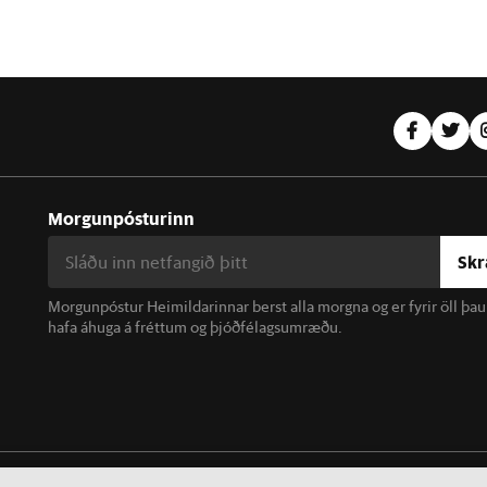
Morgunpósturinn
Skr
Morgunpóstur Heimildarinnar berst alla morgna og er fyrir öll þa
hafa áhuga á fréttum og þjóðfélagsumræðu.
linn. Notkun á efni miðilsins er óheimil án samþykkis.