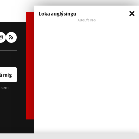
Loka auglýsingu
Áskrift hefur áhrif
Heimildin er í dreifðu
eignarhaldi og óháð
hagsmunaaðilum. Með því að
kaupa áskrift að Heimildinni
styrkir þú sjálfstæða
rannsóknarblaðamennsku.
á mig
u sem
Sjá meira