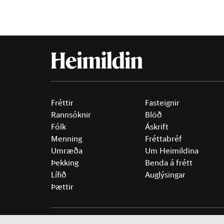
Fréttir
Fasteignir
Rannsóknir
Blöð
Fólk
Áskrift
Menning
Fréttabréf
Umræða
Um Heimildina
Þekking
Benda á frétt
Lífið
Auglýsingar
Þættir
©
2026 Sameinaða útgáfufélagið ehf.
Allur réttur áski