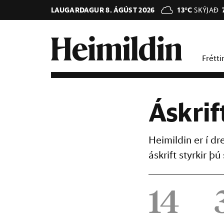
LAUGARDAGUR 8. ÁGÚST 2026
13°C
SKÝJAÐ
Frétti
Áskrif
Heimildin er í d
áskrift styrkir 
14