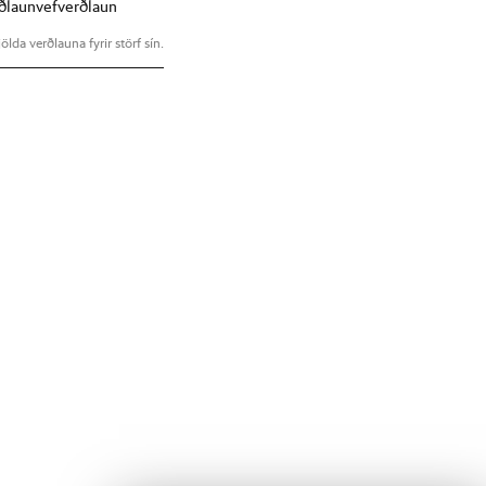
ðlaun
vefverðlaun
ölda verðlauna fyrir störf sín.