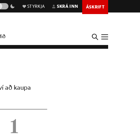
STYRKJA
SKRÁ INN
ÁSKRIFT
fið
ví að kaupa
1