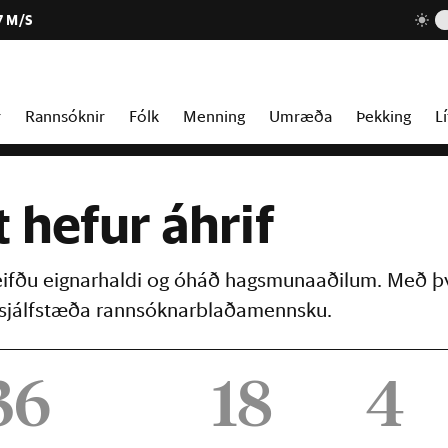
7 M/S
r
Rannsóknir
Fólk
Menning
Umræða
Þekking
Lí
t hefur áhrif
reifðu eignarhaldi og óháð hagsmunaaðilum. Með þ
þú sjálfstæða rannsóknarblaðamennsku.
36
18
4