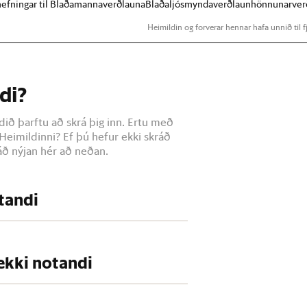
lnefningar til Blaðamannaverðlauna
Blaðaljósmyndaverðlaun
hönnunarver
Heimildin og forverar hennar hafa unnið til fj
di?
dið þarftu að skrá þig inn. Ertu með
Heimildinni? Ef þú hefur ekki skráð
ð nýjan hér að neðan.
otandi
 ekki notandi