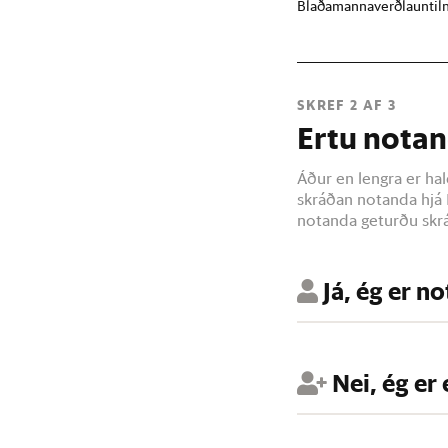
Blaðamannaverðlaun
ti
SKREF 2 AF 3
Ertu notan
Áður en lengra er hal
skráðan notanda hjá 
notanda geturðu skrá
Já, ég er n
Nei, ég er