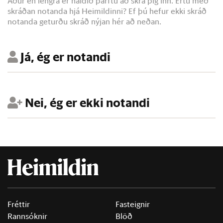
Áður en lengra er haldið þarftu að skrá þig inn. Ertu með
skráðan notanda hjá Heimildinni? Ef þú hefur ekki skráð
notanda geturðu skráð nýjan hér að neðan.
Já, ég er notandi
Nei, ég er ekki notandi
Fréttir
Fasteignir
Rannsóknir
Blöð