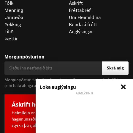
Fólk
Áskrift
Menning
Fréttabréf
Umræða
Um Heimildina
Þekking
Benda á frétt
Lífið
Auglýsingar
Þættir
Morgunpósturinn
Skrá mig
Morgunpóstur Heimildarinnar berst alla morgna og er fyrir öll þau
sem hafa áhuga á fréttum og þjóðfélagsumræðu.
Loka auglýsingu
Áskrift hefur áhrif
Heimildin er í dreifðu eignarhaldi og óháð
hagsmunaaðilum. Með því að kaupa áskrift að Heimildinni
styrkir þú sjálfstæða rannsóknarblaðamennsku.