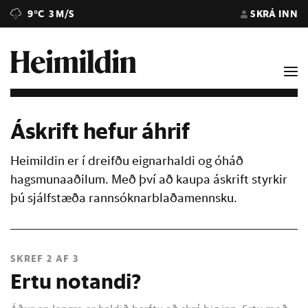
9°C
3 M/S
SKRÁ INN
Áskrift hefur áhrif
Heimildin er í dreifðu eignarhaldi og óháð
hagsmunaaðilum. Með því að kaupa áskrift styrkir
þú sjálfstæða rannsóknarblaðamennsku.
SKREF 2 AF 3
Ertu notandi?