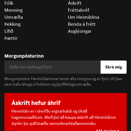
Fólk
Áskrift
Menning
Fréttabréf
Umræða
Um Heimildina
Þekking
Benda á frétt
Lífið
Auglýsingar
Þættir
Morgunpósturinn
Skrá mig
Morgunpóstur Heimildarinnar berst alla morgna og er fyrir öll þau
sem hafa áhuga á fréttum og þjóðfélagsumræðu.
Áskrift hefur áhrif
Heimildin er í dreifðu eignarhaldi og óháð
hagsmunaaðilum. Með því að kaupa áskrift að Heimildinni
styrkir þú sjálfstæða rannsóknarblaðamennsku.