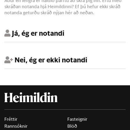
Áður en lengra er haldið þarftu að skrá þig inn. Ertu með
skráðan notanda hjá Heimildinni? Ef þú hefur ekki skráð
notanda geturðu skráð nýjan hér að neðan.
Já, ég er notandi
Nei, ég er ekki notandi
Fréttir
Fasteignir
Rannsóknir
Blöð