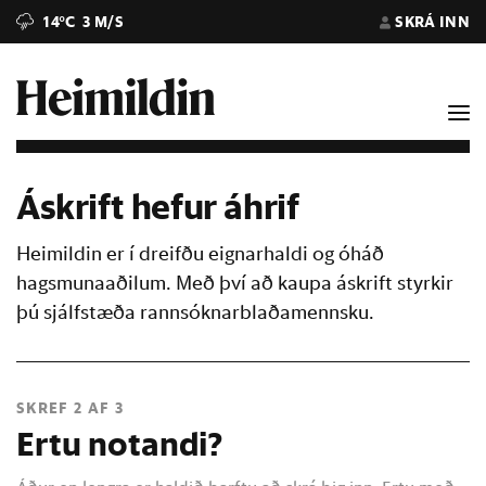
14°C
3 M/S
SKRÁ INN
Áskrift hefur áhrif
Heimildin er í dreifðu eignarhaldi og óháð
hagsmunaaðilum. Með því að kaupa áskrift styrkir
þú sjálfstæða rannsóknarblaðamennsku.
SKREF 2 AF 3
Ertu notandi?