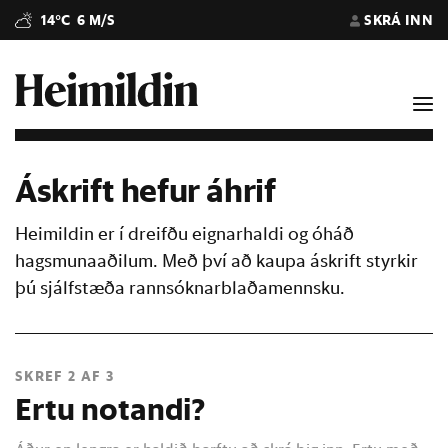
14°C
6 M/S
SKRÁ INN
Áskrift hefur áhrif
Heimildin er í dreifðu eignarhaldi og óháð
hagsmunaaðilum. Með því að kaupa áskrift styrkir
þú sjálfstæða rannsóknarblaðamennsku.
SKREF 2 AF 3
Ertu notandi?