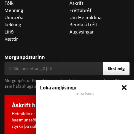
Fólk
Áskrift
Menning
Fréttabréf
Umræða
Um Heimildina
Þekking
Benda á frétt
Lífið
Auglýsingar
Þættir
Morgunpósturinn
Skrá mig
Morgunpóstur Heimildarinnar berst alla morgna og er fyrir öll þau
sem hafa áhuga á fréttum og þjóðfélagsumræðu.
Loka auglýsingu
Áskrift hefur áhrif
Heimildin er í dreifðu eignarhaldi og óháð
hagsmunaaðilum. Með því að kaupa áskrift að Heimildinni
styrkir þú sjálfstæða rannsóknarblaðamennsku.