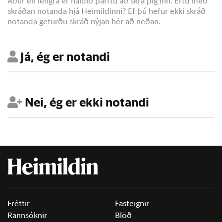
Áður en lengra er haldið þarftu að skrá þig inn. Ertu með
skráðan notanda hjá Heimildinni? Ef þú hefur ekki skráð
notanda geturðu skráð nýjan hér að neðan.
Já, ég er notandi
Nei, ég er ekki notandi
Fréttir
Fasteignir
Rannsóknir
Blöð