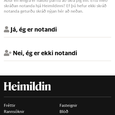
Áður en lengra er haldið þarftu að skrá þig inn. Ertu með
skráðan notanda hjá Heimildinni? Ef þú hefur ekki skráð
notanda geturðu skráð nýjan hér að neðan.
Já, ég er notandi
Nei, ég er ekki notandi
Fréttir
Fasteignir
Rannsóknir
Blöð