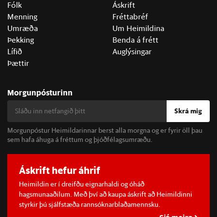
Fólk
Áskrift
Menning
Fréttabréf
Umræða
Um Heimildina
Þekking
Benda á frétt
Lífið
Auglýsingar
Þættir
Morgunpósturinn
Skrá mig
Morgunpóstur Heimildarinnar berst alla morgna og er fyrir öll þau
sem hafa áhuga á fréttum og þjóðfélagsumræðu.
Áskrift hefur áhrif
Heimildin er í dreifðu eignarhaldi og óháð
hagsmunaaðilum. Með því að kaupa áskrift að Heimildinni
styrkir þú sjálfstæða rannsóknarblaðamennsku.