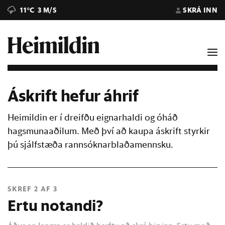
11°C
3 M/S
SKRÁ INN
Áskrift hefur áhrif
Heimildin er í dreifðu eignarhaldi og óháð
hagsmunaaðilum. Með því að kaupa áskrift styrkir
þú sjálfstæða rannsóknarblaðamennsku.
SKREF 2 AF 3
Ertu notandi?