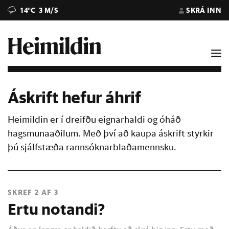
14°C
3 M/S
SKRÁ INN
Áskrift hefur áhrif
Heimildin er í dreifðu eignarhaldi og óháð
hagsmunaaðilum. Með því að kaupa áskrift styrkir
þú sjálfstæða rannsóknarblaðamennsku.
SKREF 2 AF 3
Ertu notandi?