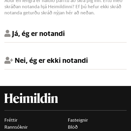
Áður en lengra er haldið þarftu að skrá þig inn. Ertu með
skráðan notanda hjá Heimildinni? Ef þú hefur ekki skráð
notanda geturðu skráð nýjan hér að neðan.
Já, ég er notandi
Nei, ég er ekki notandi
Fréttir
Fasteignir
Rannsóknir
Blöð