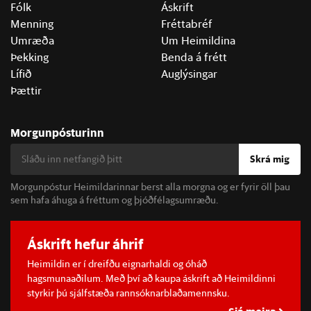
Fólk
Áskrift
Menning
Fréttabréf
Umræða
Um Heimildina
Þekking
Benda á frétt
Lífið
Auglýsingar
Þættir
Morgunpósturinn
Skrá mig
Morgunpóstur Heimildarinnar berst alla morgna og er fyrir öll þau
sem hafa áhuga á fréttum og þjóðfélagsumræðu.
Áskrift hefur áhrif
Heimildin er í dreifðu eignarhaldi og óháð
hagsmunaaðilum. Með því að kaupa áskrift að Heimildinni
styrkir þú sjálfstæða rannsóknarblaðamennsku.