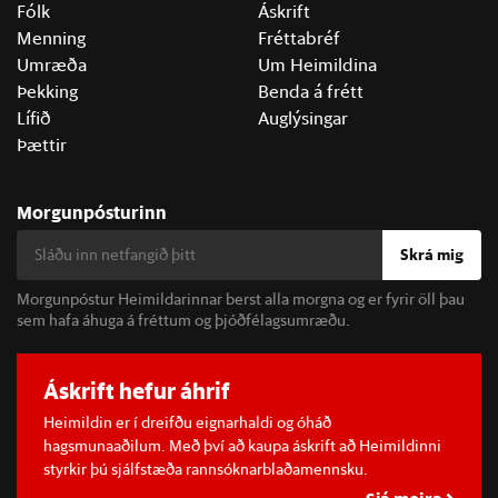
Fólk
Áskrift
Menning
Fréttabréf
Umræða
Um Heimildina
Þekking
Benda á frétt
Lífið
Auglýsingar
Þættir
Morgunpósturinn
Skrá mig
Morgunpóstur Heimildarinnar berst alla morgna og er fyrir öll þau
sem hafa áhuga á fréttum og þjóðfélagsumræðu.
Áskrift hefur áhrif
Heimildin er í dreifðu eignarhaldi og óháð
hagsmunaaðilum. Með því að kaupa áskrift að Heimildinni
styrkir þú sjálfstæða rannsóknarblaðamennsku.