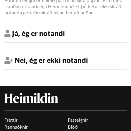
Áður en lengra er haldið þarftu að skrá þig inn. Ertu með
skráðan notanda hjá Heimildinni? Ef þú hefur ekki skráð
notanda geturðu skráð nýjan hér að neðan.
Já, ég er notandi
Nei, ég er ekki notandi
Fréttir
Fasteignir
Rannsóknir
Blöð