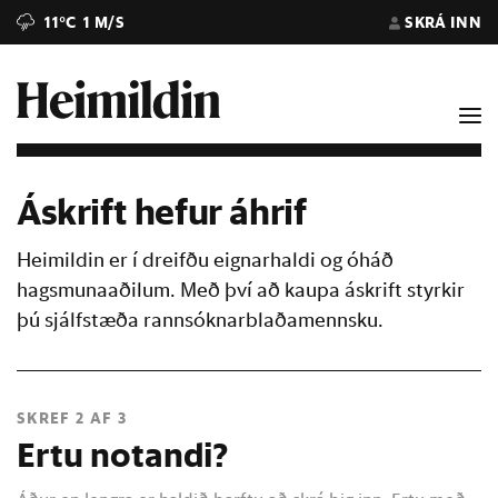
11°C
1 M/S
SKRÁ INN
Áskrift hefur áhrif
Heimildin er í dreifðu eignarhaldi og óháð
hagsmunaaðilum. Með því að kaupa áskrift styrkir
þú sjálfstæða rannsóknarblaðamennsku.
SKREF 2 AF 3
Ertu notandi?