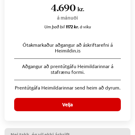
4.690
kr.
á mánuði
Um það bil
1172 kr.
á viku
Ótakmarkaður aðgangur að áskriftarefni á
Heimildin.is
Aðgangur að prentútgáfu Heimildarinnar á
stafrænu formi.
Prentútgáfa Heimildarinnar send heim að dyrum.
Velja
Nei takk, ég vil ekki áskrift