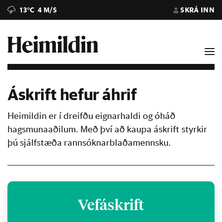
13°C
4 M/S
SKRÁ INN
Áskrift hefur áhrif
Heimildin er í dreifðu eignarhaldi og óháð
hagsmunaaðilum. Með því að kaupa áskrift styrkir
þú sjálfstæða rannsóknarblaðamennsku.
Vefáskrift