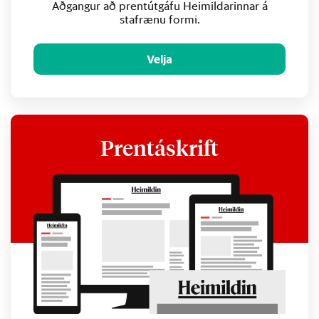
Aðgangur að prentútgáfu Heimildarinnar á
stafrænu formi.
Velja
Prentáskrift