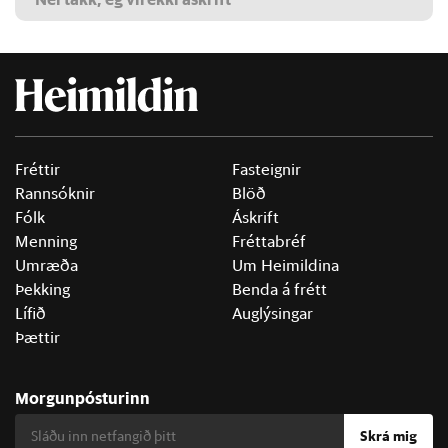
Fréttir
Fasteignir
Rannsóknir
Blöð
Fólk
Áskrift
Menning
Fréttabréf
Umræða
Um Heimildina
Þekking
Benda á frétt
Lífið
Auglýsingar
Þættir
Morgunpósturinn
Skrá mig