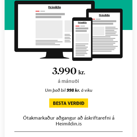
3.990
kr.
á mánuði
Um það bil
998 kr.
á viku
BESTA VERÐIÐ
Ótakmarkaður aðgangur að áskriftarefni á
Heimildin.is