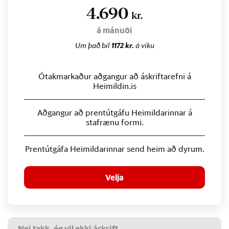
4.690
kr.
á mánuði
Um það bil
1172 kr.
á viku
Ótakmarkaður aðgangur að áskriftarefni á
Heimildin.is
Aðgangur að prentútgáfu Heimildarinnar á
stafrænu formi.
Prentútgáfa Heimildarinnar send heim að dyrum.
Velja
Nei takk, ég vil ekki áskrift