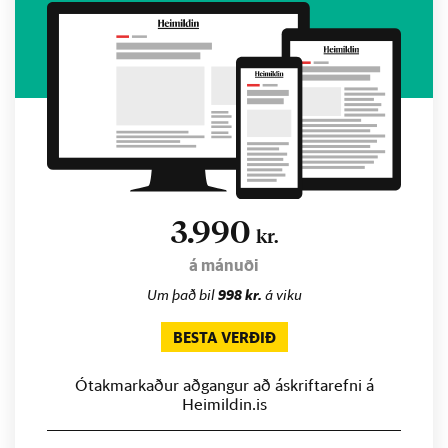
3.990
kr.
á mánuði
Um það bil
998 kr.
á viku
BESTA VERÐIÐ
Ótakmarkaður aðgangur að áskriftarefni á
Heimildin.is