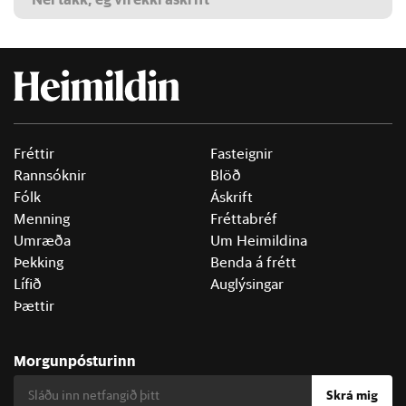
Fréttir
Fasteignir
Rannsóknir
Blöð
Fólk
Áskrift
Menning
Fréttabréf
Umræða
Um Heimildina
Þekking
Benda á frétt
Lífið
Auglýsingar
Þættir
Morgunpósturinn
Skrá mig