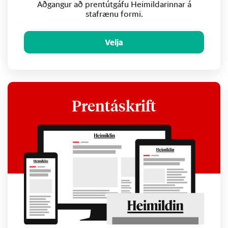
Aðgangur að prentútgáfu Heimildarinnar á
stafrænu formi.
Velja
Prentáskrift