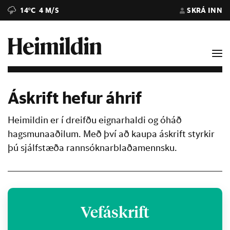
14°C
4 M/S
SKRÁ INN
Áskrift hefur áhrif
Heimildin er í dreifðu eignarhaldi og óháð
hagsmunaaðilum. Með því að kaupa áskrift styrkir
þú sjálfstæða rannsóknarblaðamennsku.
Vefáskrift