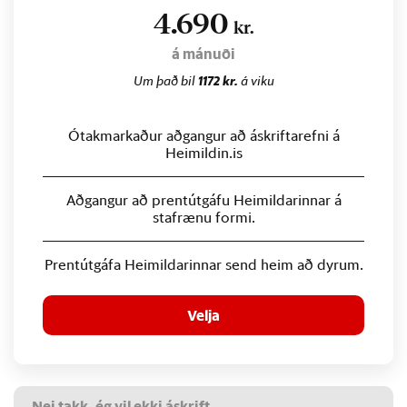
4.690
kr.
á mánuði
Um það bil
1172 kr.
á viku
Ótakmarkaður aðgangur að áskriftarefni á
Heimildin.is
Aðgangur að prentútgáfu Heimildarinnar á
stafrænu formi.
Prentútgáfa Heimildarinnar send heim að dyrum.
Velja
Nei takk, ég vil ekki áskrift