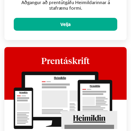
Aðgangur að prentútgáfu Heimildarinnar á
stafrænu formi.
Velja
Prentáskrift