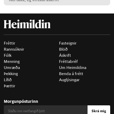
Fréttir
Fasteignir
Rannsóknir
Blöð
Fólk
Áskrift
Menning
Fréttabréf
Umræða
Um Heimildina
Þekking
Benda á frétt
Lífið
Auglýsingar
Þættir
Morgunpósturinn
Skrá mig