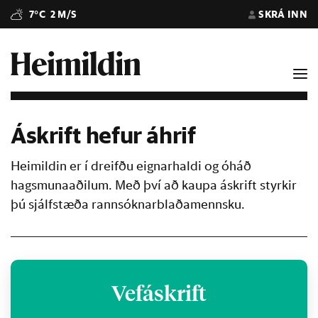
7°C
2 M/S
SKRÁ INN
Áskrift hefur áhrif
Heimildin er í dreifðu eignarhaldi og óháð
hagsmunaaðilum. Með því að kaupa áskrift styrkir
þú sjálfstæða rannsóknarblaðamennsku.
Vefáskrift