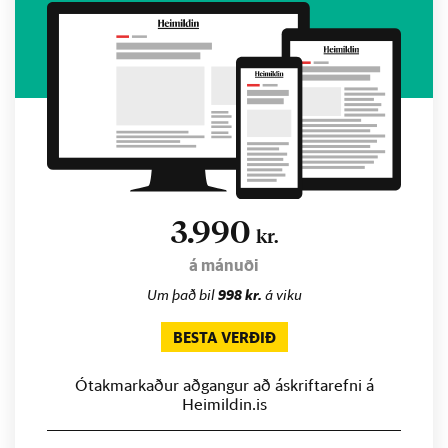
3.990
kr.
á mánuði
Um það bil
998 kr.
á viku
BESTA VERÐIÐ
Ótakmarkaður aðgangur að áskriftarefni á
Heimildin.is