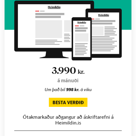
3.990
kr.
á mánuði
Um það bil
998 kr.
á viku
BESTA VERÐIÐ
Ótakmarkaður aðgangur að áskriftarefni á
Heimildin.is