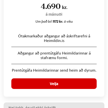
4.690
kr.
á mánuði
Um það bil
1172 kr.
á viku
Ótakmarkaður aðgangur að áskriftarefni á
Heimildin.is
Aðgangur að prentútgáfu Heimildarinnar á
stafrænu formi.
Prentútgáfa Heimildarinnar send heim að dyrum.
Velja
Nei takk, ég vil ekki áskrift