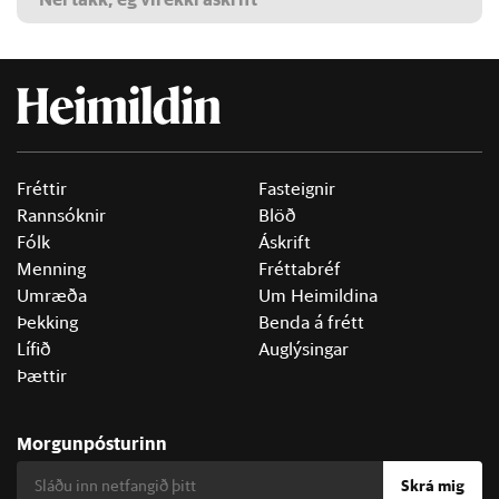
Fréttir
Fasteignir
Rannsóknir
Blöð
Fólk
Áskrift
Menning
Fréttabréf
Umræða
Um Heimildina
Þekking
Benda á frétt
Lífið
Auglýsingar
Þættir
Morgunpósturinn
Skrá mig