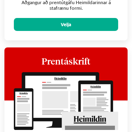
Aðgangur að prentútgáfu Heimildarinnar á
stafrænu formi.
Velja
Prentáskrift