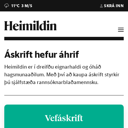
11°C
3 M/S
SKRÁ INN
Áskrift hefur áhrif
Heimildin er í dreifðu eignarhaldi og óháð
hagsmunaaðilum. Með því að kaupa áskrift styrkir
þú sjálfstæða rannsóknarblaðamennsku.
Vefáskrift