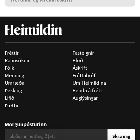
Fréttir
Fasteignir
Rannsóknir
Blöð
Fólk
Áskrift
Menning
Fréttabréf
Umræða
Um Heimildina
Þekking
Benda á frétt
Lífið
Auglýsingar
Þættir
Morgunpósturinn
Skrá mig