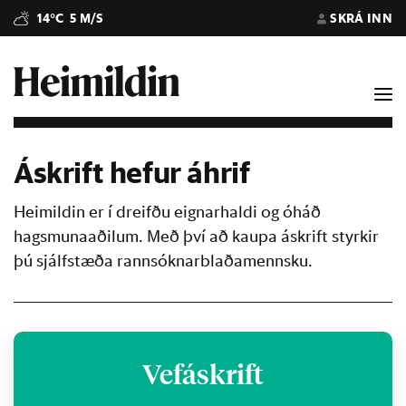
14°C
5 M/S
SKRÁ INN
Áskrift hefur áhrif
Heimildin er í dreifðu eignarhaldi og óháð
hagsmunaaðilum. Með því að kaupa áskrift styrkir
þú sjálfstæða rannsóknarblaðamennsku.
Vefáskrift