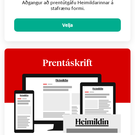
Aðgangur að prentútgáfu Heimildarinnar á
stafrænu formi.
Velja
Prentáskrift