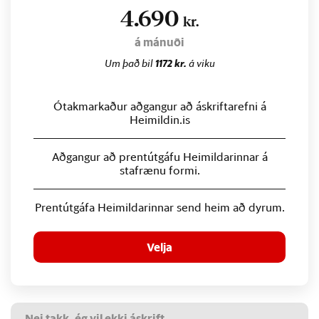
4.690
kr.
á mánuði
Um það bil
1172 kr.
á viku
Ótakmarkaður aðgangur að áskriftarefni á
Heimildin.is
Aðgangur að prentútgáfu Heimildarinnar á
stafrænu formi.
Prentútgáfa Heimildarinnar send heim að dyrum.
Velja
Nei takk, ég vil ekki áskrift