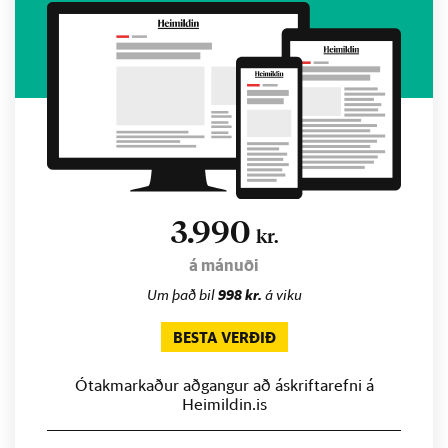
3.990
kr.
á mánuði
Um það bil
998 kr.
á viku
BESTA VERÐIÐ
Ótakmarkaður aðgangur að áskriftarefni á
Heimildin.is