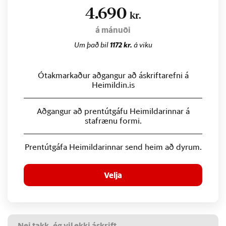
4.690
kr.
á mánuði
Um það bil
1172 kr.
á viku
Ótakmarkaður aðgangur að áskriftarefni á
Heimildin.is
Aðgangur að prentútgáfu Heimildarinnar á
stafrænu formi.
Prentútgáfa Heimildarinnar send heim að dyrum.
Velja
Nei takk, ég vil ekki áskrift