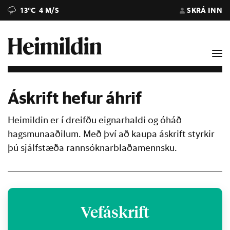
13°C
4 M/S
SKRÁ INN
Áskrift hefur áhrif
Heimildin er í dreifðu eignarhaldi og óháð
hagsmunaaðilum. Með því að kaupa áskrift styrkir
þú sjálfstæða rannsóknarblaðamennsku.
Vefáskrift