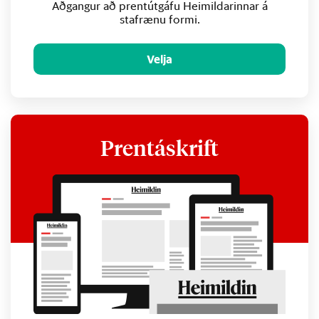
Aðgangur að prentútgáfu Heimildarinnar á
stafrænu formi.
Velja
Prentáskrift