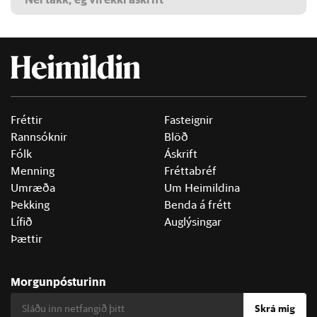
Fréttir
Fasteignir
Rannsóknir
Blöð
Fólk
Áskrift
Menning
Fréttabréf
Umræða
Um Heimildina
Þekking
Benda á frétt
Lífið
Auglýsingar
Þættir
Morgunpósturinn
Skrá mig