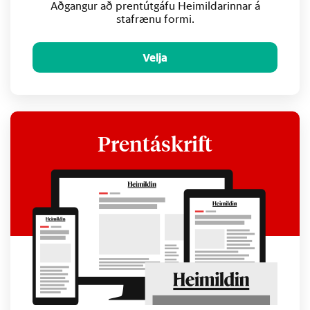
Aðgangur að prentútgáfu Heimildarinnar á
stafrænu formi.
Velja
Prentáskrift