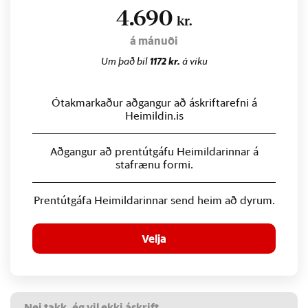
4.690
kr.
á mánuði
Um það bil
1172 kr.
á viku
Ótakmarkaður aðgangur að áskriftarefni á
Heimildin.is
Aðgangur að prentútgáfu Heimildarinnar á
stafrænu formi.
Prentútgáfa Heimildarinnar send heim að dyrum.
Velja
Nei takk, ég vil ekki áskrift