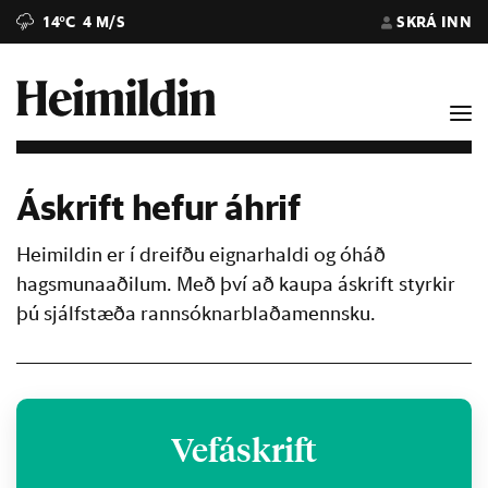
14°C
4 M/S
SKRÁ INN
Áskrift hefur áhrif
Heimildin er í dreifðu eignarhaldi og óháð
hagsmunaaðilum. Með því að kaupa áskrift styrkir
þú sjálfstæða rannsóknarblaðamennsku.
Vefáskrift