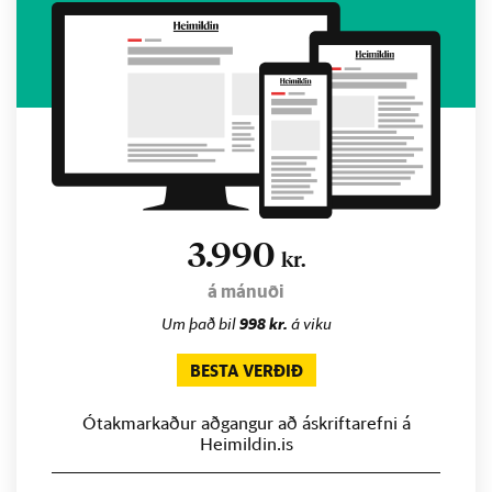
3.990
kr.
á mánuði
Um það bil
998 kr.
á viku
BESTA VERÐIÐ
Ótakmarkaður aðgangur að áskriftarefni á
Heimildin.is