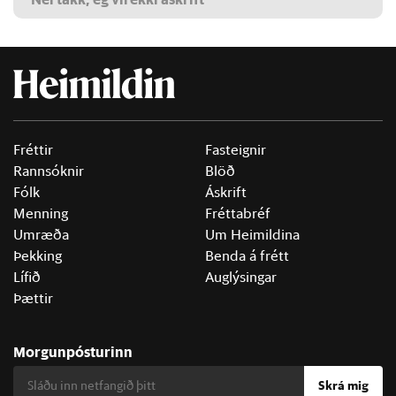
Fréttir
Fasteignir
Rannsóknir
Blöð
Fólk
Áskrift
Menning
Fréttabréf
Umræða
Um Heimildina
Þekking
Benda á frétt
Lífið
Auglýsingar
Þættir
Morgunpósturinn
Skrá mig