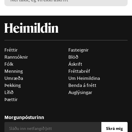
Fréttir
Fasteignir
Rannsóknir
Blöð
Fólk
Áskrift
Menning
Fréttabréf
Umræða
Um Heimildina
Þekking
Benda á frétt
Lífið
Auglýsingar
Þættir
Morgunpósturinn
Skrá mig