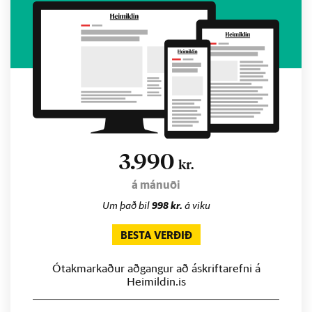
3.990
kr.
á mánuði
Um það bil
998 kr.
á viku
BESTA VERÐIÐ
Ótakmarkaður aðgangur að áskriftarefni á
Heimildin.is