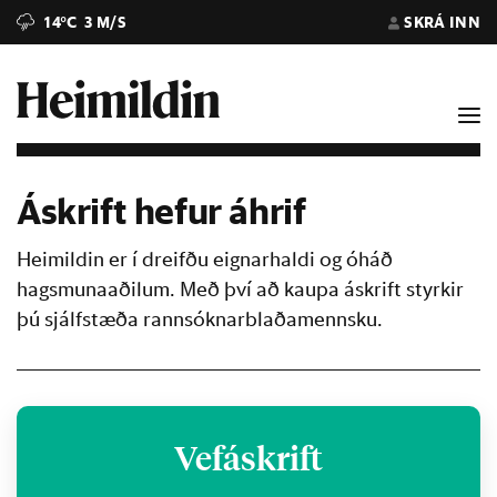
14°C
3 M/S
SKRÁ INN
Áskrift hefur áhrif
Heimildin er í dreifðu eignarhaldi og óháð
hagsmunaaðilum. Með því að kaupa áskrift styrkir
þú sjálfstæða rannsóknarblaðamennsku.
Vefáskrift