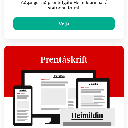
Aðgangur að prentútgáfu Heimildarinnar á
stafrænu formi.
Velja
Prentáskrift