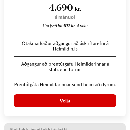
4.690
kr.
á mánuði
Um það bil
1172 kr.
á viku
Ótakmarkaður aðgangur að áskriftarefni á
Heimildin.is
Aðgangur að prentútgáfu Heimildarinnar á
stafrænu formi.
Prentútgáfa Heimildarinnar send heim að dyrum.
Velja
Nei takk, ég vil ekki áskrift