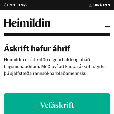
9°C
3 M/S
SKRÁ INN
Áskrift hefur áhrif
Heimildin er í dreifðu eignarhaldi og óháð
hagsmunaaðilum. Með því að kaupa áskrift styrkir
þú sjálfstæða rannsóknarblaðamennsku.
Vefáskrift