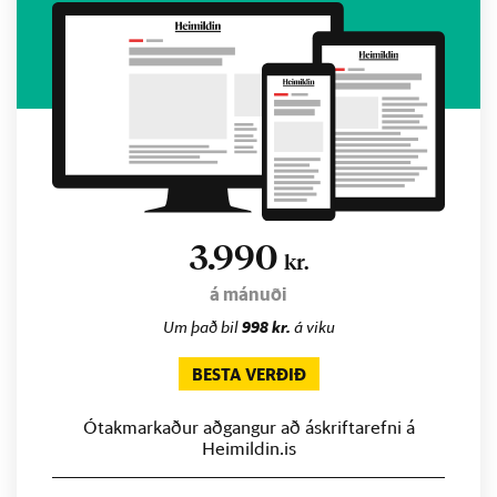
3.990
kr.
á mánuði
Um það bil
998 kr.
á viku
BESTA VERÐIÐ
Ótakmarkaður aðgangur að áskriftarefni á
Heimildin.is