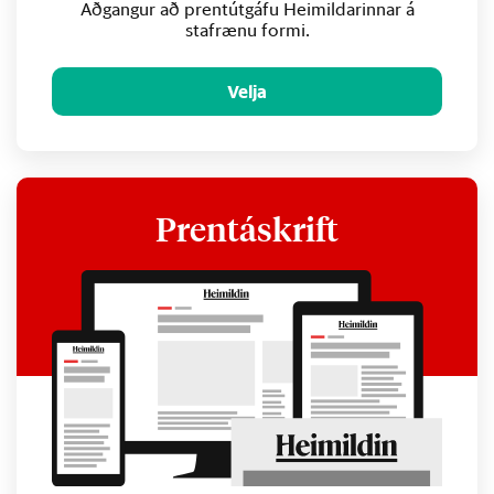
Aðgangur að prentútgáfu Heimildarinnar á
stafrænu formi.
Velja
Prentáskrift