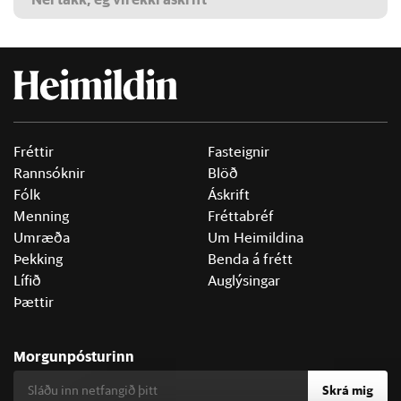
Fréttir
Fasteignir
Rannsóknir
Blöð
Fólk
Áskrift
Menning
Fréttabréf
Umræða
Um Heimildina
Þekking
Benda á frétt
Lífið
Auglýsingar
Þættir
Morgunpósturinn
Skrá mig