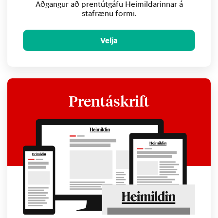
Aðgangur að prentútgáfu Heimildarinnar á
stafrænu formi.
Velja
Prentáskrift