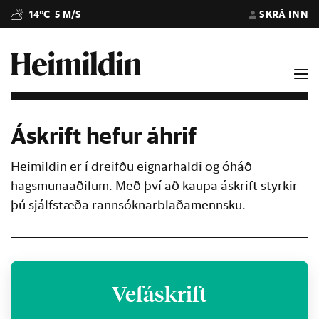
14°C
5 M/S
SKRÁ INN
Áskrift hefur áhrif
Heimildin er í dreifðu eignarhaldi og óháð
hagsmunaaðilum. Með því að kaupa áskrift styrkir
þú sjálfstæða rannsóknarblaðamennsku.
Vefáskrift