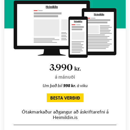
3.990
kr.
á mánuði
Um það bil
998 kr.
á viku
BESTA VERÐIÐ
Ótakmarkaður aðgangur að áskriftarefni á
Heimildin.is