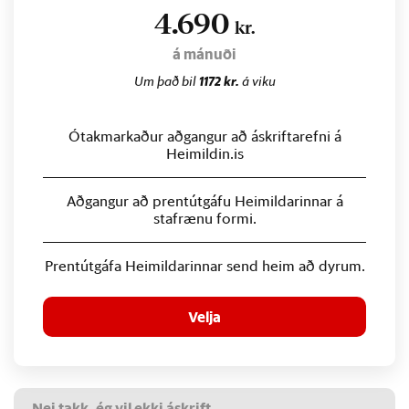
4.690
kr.
á mánuði
Um það bil
1172 kr.
á viku
Ótakmarkaður aðgangur að áskriftarefni á
Heimildin.is
Aðgangur að prentútgáfu Heimildarinnar á
stafrænu formi.
Prentútgáfa Heimildarinnar send heim að dyrum.
Velja
Nei takk, ég vil ekki áskrift