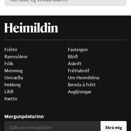
Fréttir
Fasteignir
Rannsóknir
Blöð
Fólk
Áskrift
Menning
Fréttabréf
Umræða
Um Heimildina
Þekking
Benda á frétt
Lífið
Auglýsingar
Þættir
Morgunpósturinn
Skrá mig