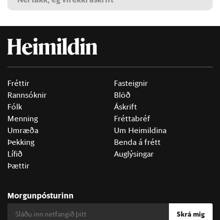
Fréttir
Fasteignir
Rannsóknir
Blöð
Fólk
Áskrift
Menning
Fréttabréf
Umræða
Um Heimildina
Þekking
Benda á frétt
Lífið
Auglýsingar
Þættir
Morgunpósturinn
Skrá mig