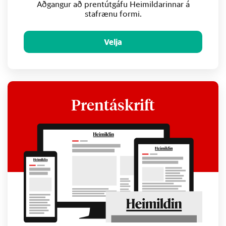
Aðgangur að prentútgáfu Heimildarinnar á
stafrænu formi.
Velja
Prentáskrift