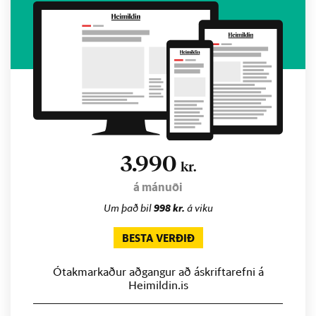
3.990
kr.
á mánuði
Um það bil
998 kr.
á viku
BESTA VERÐIÐ
Ótakmarkaður aðgangur að áskriftarefni á
Heimildin.is