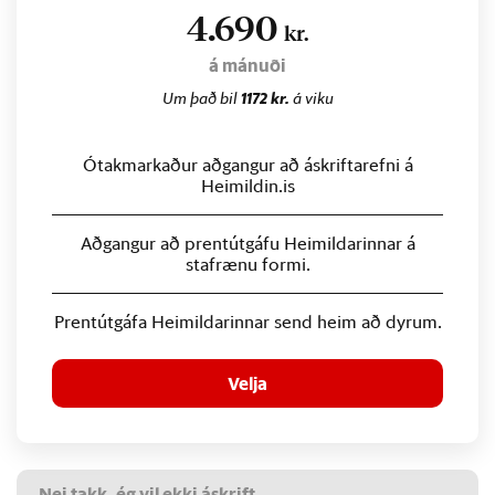
4.690
kr.
á mánuði
Um það bil
1172 kr.
á viku
Ótakmarkaður aðgangur að áskriftarefni á
Heimildin.is
Aðgangur að prentútgáfu Heimildarinnar á
stafrænu formi.
Prentútgáfa Heimildarinnar send heim að dyrum.
Velja
Nei takk, ég vil ekki áskrift