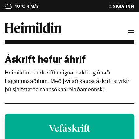
10°C
4 M/S
SKRÁ INN
Áskrift hefur áhrif
Heimildin er í dreifðu eignarhaldi og óháð
hagsmunaaðilum. Með því að kaupa áskrift styrkir
þú sjálfstæða rannsóknarblaðamennsku.
Vefáskrift