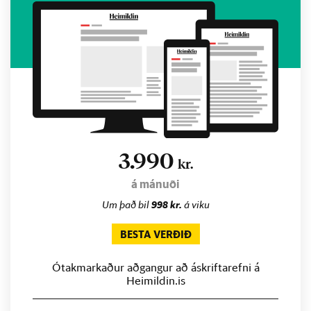
3.990
kr.
á mánuði
Um það bil
998 kr.
á viku
BESTA VERÐIÐ
Ótakmarkaður aðgangur að áskriftarefni á
Heimildin.is