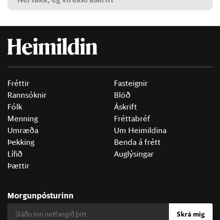
Fréttir
Fasteignir
Rannsóknir
Blöð
Fólk
Áskrift
Menning
Fréttabréf
Umræða
Um Heimildina
Þekking
Benda á frétt
Lífið
Auglýsingar
Þættir
Morgunpósturinn
Skrá mig