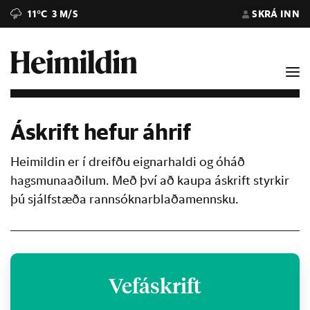
11°C
3 M/S
SKRÁ INN
Áskrift hefur áhrif
Heimildin er í dreifðu eignarhaldi og óháð
hagsmunaaðilum. Með því að kaupa áskrift styrkir
þú sjálfstæða rannsóknarblaðamennsku.
Vefáskrift