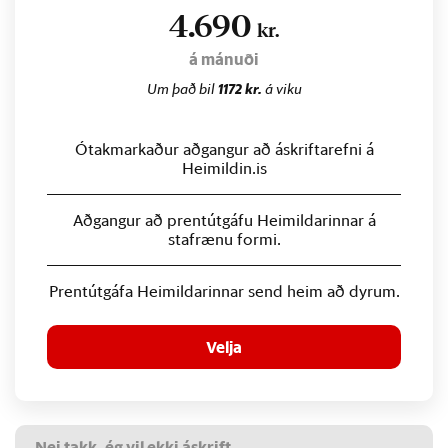
4.690
kr.
á mánuði
Um það bil
1172 kr.
á viku
Ótakmarkaður aðgangur að áskriftarefni á
Heimildin.is
Aðgangur að prentútgáfu Heimildarinnar á
stafrænu formi.
Prentútgáfa Heimildarinnar send heim að dyrum.
Velja
Nei takk, ég vil ekki áskrift