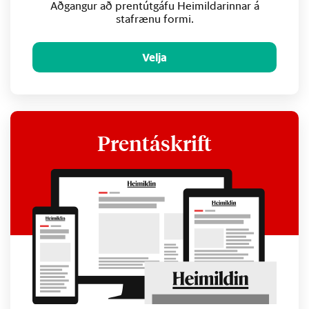
Aðgangur að prentútgáfu Heimildarinnar á
stafrænu formi.
Velja
Prentáskrift