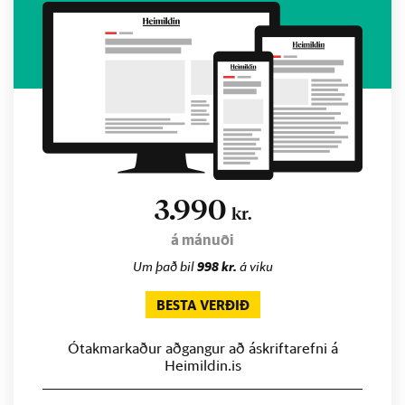
3.990
kr.
á mánuði
Um það bil
998 kr.
á viku
BESTA VERÐIÐ
Ótakmarkaður aðgangur að áskriftarefni á
Heimildin.is