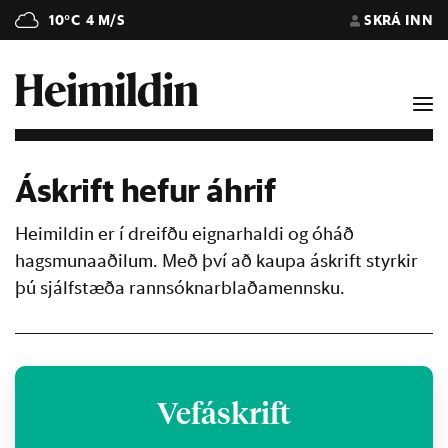
10°C
4 M/S
SKRÁ INN
Áskrift hefur áhrif
Heimildin er í dreifðu eignarhaldi og óháð
hagsmunaaðilum. Með því að kaupa áskrift styrkir
þú sjálfstæða rannsóknarblaðamennsku.
Vefáskrift