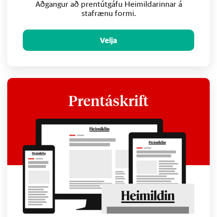
Aðgangur að prentútgáfu Heimildarinnar á
stafrænu formi.
Velja
Prentáskrift