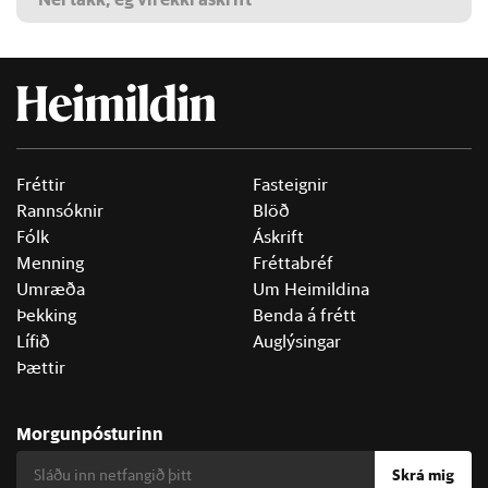
Fréttir
Fasteignir
Rannsóknir
Blöð
Fólk
Áskrift
Menning
Fréttabréf
Umræða
Um Heimildina
Þekking
Benda á frétt
Lífið
Auglýsingar
Þættir
Morgunpósturinn
Skrá mig