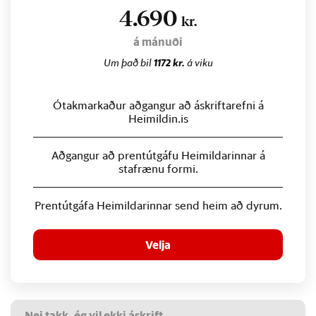
4.690
kr.
á mánuði
Um það bil
1172 kr.
á viku
Ótakmarkaður aðgangur að áskriftarefni á
Heimildin.is
Aðgangur að prentútgáfu Heimildarinnar á
stafrænu formi.
Prentútgáfa Heimildarinnar send heim að dyrum.
Velja
Nei takk, ég vil ekki áskrift