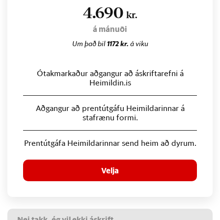
4.690
kr.
á mánuði
Um það bil
1172 kr.
á viku
Ótakmarkaður aðgangur að áskriftarefni á
Heimildin.is
Aðgangur að prentútgáfu Heimildarinnar á
stafrænu formi.
Prentútgáfa Heimildarinnar send heim að dyrum.
Velja
Nei takk, ég vil ekki áskrift