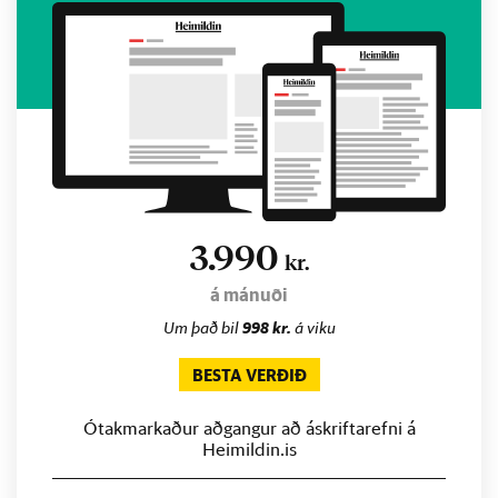
3.990
kr.
á mánuði
Um það bil
998 kr.
á viku
BESTA VERÐIÐ
Ótakmarkaður aðgangur að áskriftarefni á
Heimildin.is