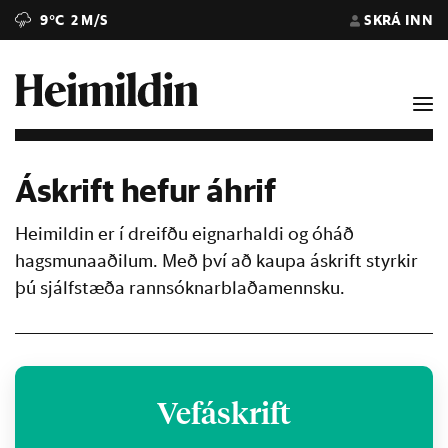
9°C
2 M/S
SKRÁ INN
Áskrift hefur áhrif
Heimildin er í dreifðu eignarhaldi og óháð
hagsmunaaðilum. Með því að kaupa áskrift styrkir
þú sjálfstæða rannsóknarblaðamennsku.
Vefáskrift