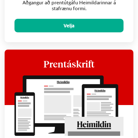
Aðgangur að prentútgáfu Heimildarinnar á
stafrænu formi.
Velja
Prentáskrift