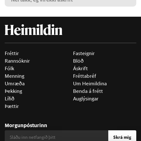
Fréttir
Fasteignir
Rannsóknir
Blöð
Fólk
Áskrift
Menning
Fréttabréf
Umræða
Um Heimildina
Þekking
Benda á frétt
Lífið
Auglýsingar
Þættir
Morgunpósturinn
Skrá mig